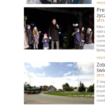
więce
Pre
życ
2015
Kilka
wybrz
dyrek
sceni
towar
Betle
więce
Zob
świ
2015
Z rac
inacz
przys
noweg
osied