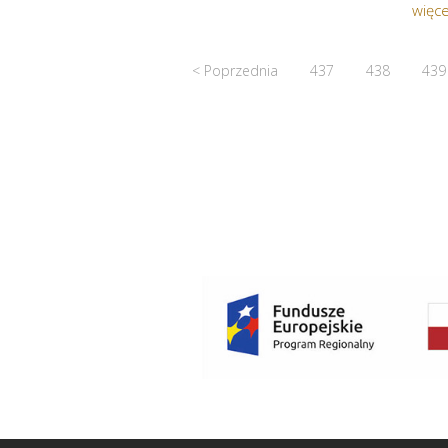
więce
< Poprzednia
437
438
439