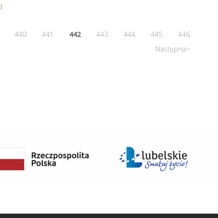
j
440
441
442
443
444
445
446
Następna>