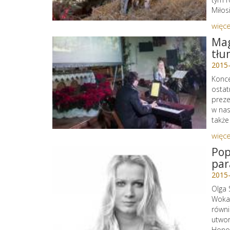
Miłos
więce
Mag
tłu
2015
Konce
ostat
preze
w nas
także
więce
Pop
par
2015
Olga 
Wokal
równi
utwor
Honor