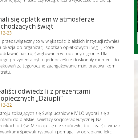
j
ali się opłatkiem w atmosferze
chodzących świąt
-12-23
 przedświąteczny to w większości bialskich instytucji również
 okazja do organizacji spotkań opłatkowych i wigilii, które
oddawać nastrój świętowania w rodzinnym gronie. Dla
kiego prezydenta był to jednocześnie doskonały moment do
iękowań za tegoroczne zaangażowanie m.in. pracownikom
tratu.
j
ealiści odwiedzili z prezentami
opiecznych „Dziupli”
-12-22
troju zbliżających się Świąt uczniowie IV LO wybrali się z
ntami do bialskiej świetlicy socjoterapeutycznej. Na
unkach od św. Mikołaja się nie skończyło, bo licealiści wraz z
wankami śpiewali, rysowali i pomagali w odrabianiu lekcji.