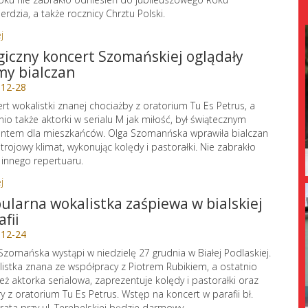
ierdzia, a także rocznicy Chrztu Polski.
j
iczny koncert Szomańskiej oglądały
my bialczan
-12-28
rt wokalistki znanej chociażby z oratorium Tu Es Petrus, a
nio także aktorki w serialu M jak miłość, był świątecznym
ntem dla mieszkańców. Olga Szomanńska wprawiła bialczan
trojowy klimat, wykonując kolędy i pastorałki. Nie zabrakło
 innego repertuaru.
j
ularna wokalistka zaśpiewa w bialskiej
afii
-12-24
Szomańska wystąpi w niedzielę 27 grudnia w Białej Podlaskiej.
istka znana ze współpracy z Piotrem Rubikiem, a ostatnio
eż aktorka serialowa, zaprezentuje kolędy i pastorałki oraz
y z oratorium Tu Es Petrus. Wstęp na koncert w parafii bł.
ata przy ul. Terebelskiej będzie darmowy.