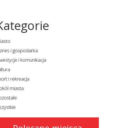
Kategorie
iasto
iznes i gospodarka
nwestycje i komunikacja
ltura
ort i rekreacja
okół miasta
ozostałe
szystkie
Polecane miejsca