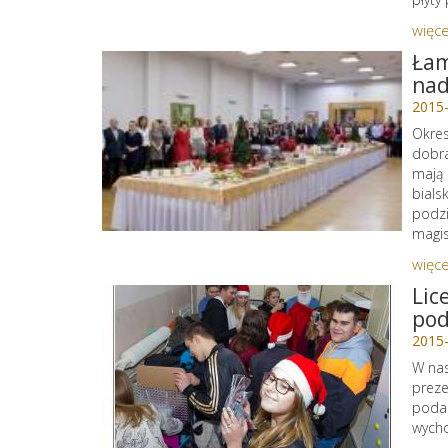
więce
Łam
nad
2015
Okres
dobra
mają 
bials
podz
magis
więce
Lic
pod
2015
W nas
preze
podar
wycho