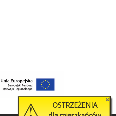
⚠
✖
OSTRZEŻENIA
dla mieszkańców