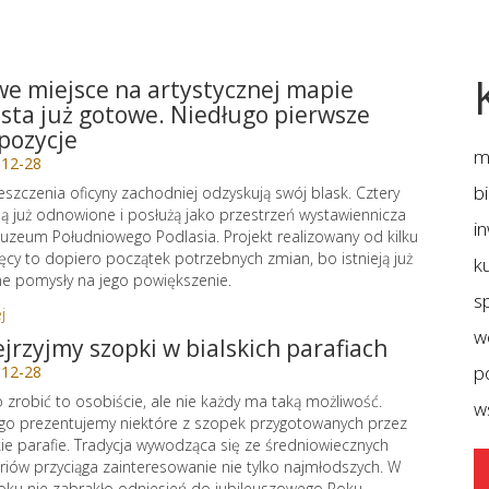
e miejsce na artystycznej mapie
sta już gotowe. Niedługo pierwsze
pozycje
m
-12-28
b
szczenia oficyny zachodniej odzyskują swój blask. Cztery
są już odnowione i posłużą jako przestrzeń wystawiennicza
i
uzeum Południowego Podlasia. Projekt realizowany od kilku
ęcy to dopiero początek potrzebnych zmian, bo istnieją już
ku
ne pomysły na jego powiększenie.
sp
j
w
jrzyjmy szopki w bialskich parafiach
p
-12-28
 zrobić to osobiście, ale nie każdy ma taką możliwość.
w
go prezentujemy niektóre z szopek przygotowanych przez
kie parafie. Tradycja wywodząca się ze średniowiecznych
riów przyciąga zainteresowanie nie tylko najmłodszych. W
oku nie zabrakło odniesień do jubileuszowego Roku