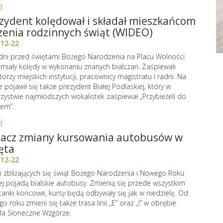
j
zydent kolędował i składał mieszkańcom
zenia rodzinnych świąt (WIDEO)
-12-22
 dni przed świętami Bożego Narodzenia na Placu Wolności
miały kolędy w wykonaniu znanych bialczan. Zaśpiewali
torzy miejskich instytucji, pracownicy magistratu i radni. Na
e pojawił się także prezydent Białej Podlaskiej, który w
zystwie najmłodszych wokalistek zaśpiewał „Przybieżeli do
jem”.
j
acz zmiany kursowania autobusów w
ęta
-12-22
ji zbliżających się świąt Bożego Narodzenia i Nowego Roku
ej pojadą bialskie autobusy. Zmienią się przede wszystkim
tanki końcowe, kursy będą odbywały się jak w niedzielę. Od
o roku zmieni się także trasa linii „E” oraz „I” w obrębie
la Słoneczne Wzgórze.