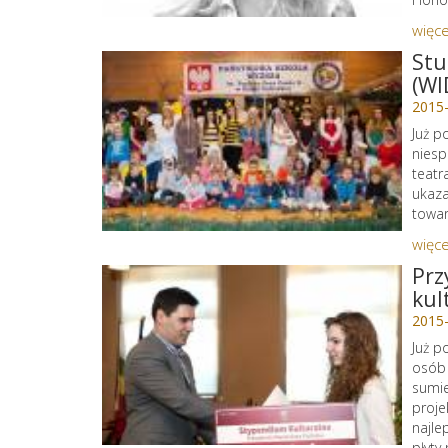
więce
Stu
(WI
2015
Już p
niesp
teatr
ukaza
towar
więce
Prz
kul
2015
Już p
osób 
sumie
proje
najle
płyty