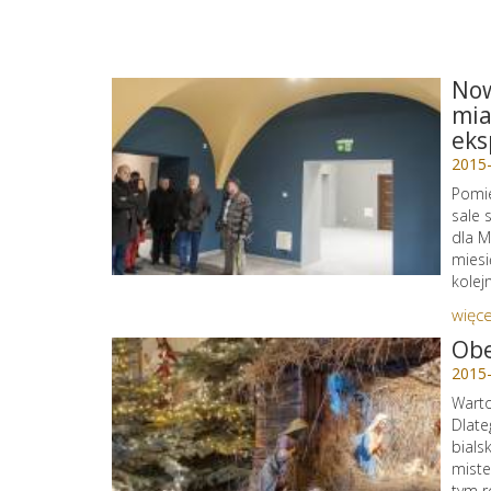
Now
mia
eks
2015
Pomie
sale 
dla M
miesi
kolej
więce
Obe
2015
Warto
Dlate
bials
miste
tym r