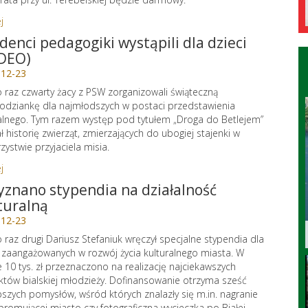
j
denci pedagogiki wystąpili dla dzieci
DEO)
-12-23
o raz czwarty żacy z PSW zorganizowali świąteczną
odziankę dla najmłodszych w postaci przedstawienia
alnego. Tym razem występ pod tytułem „Droga do Betlejem”
ł historię zwierząt, zmierzających do ubogiej stajenki w
zystwie przyjaciela misia.
j
yznano stypendia na działalność
turalną
-12-23
o raz drugi Dariusz Stefaniuk wręczył specjalne stypendia dla
zaangażowanych w rozwój życia kulturalnego miasta. W
 10 tys. zł przeznaczono na realizację najciekawszych
któw bialskiej młodzieży. Dofinansowanie otrzyma sześć
pszych pomysłów, wśród których znalazły się m.in. nagranie
 promującej miasto czy fotograficzna wycieczka po Białej.