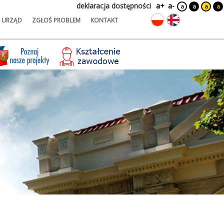
deklaracja dostępności
a+
a-
a
a
a
a
URZĄD
ZGŁOŚ PROBLEM
KONTAKT