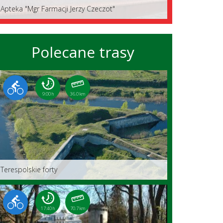
Apteka "Mgr Farmacji Jerzy Czeczot"
Polecane trasy
9:00 h
36.0 km
Terespolskie forty
17:40 h
70.7 km