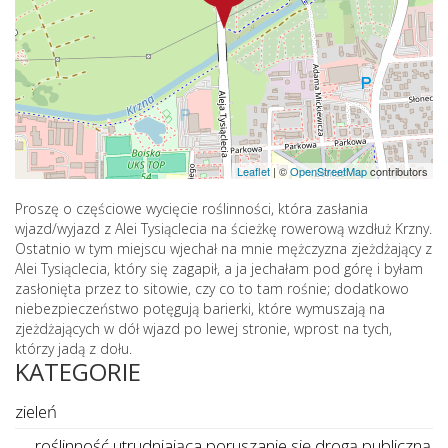
Leaflet
|
©
OpenStreetMap
contributors
Proszę o częściowe wycięcie roślinności, która zasłania
wjazd/wyjazd z Alei Tysiąclecia na ścieżkę rowerową wzdłuż Krzny.
Ostatnio w tym miejscu wjechał na mnie mężczyzna zjeżdżający z
Alei Tysiąclecia, który się zagapił, a ja jechałam pod górę i byłam
zasłonięta przez to sitowie, czy co to tam rośnie; dodatkowo
niebezpieczeństwo potęgują barierki, które wymuszają na
zjeżdżających w dół wjazd po lewej stronie, wprost na tych,
którzy jadą z dołu.
KATEGORIE
zieleń
roślinność utrudniająca poruszanie się drogą publiczną