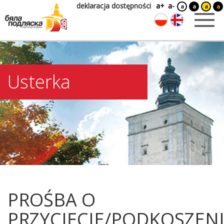
deklaracja dostępności
a+
a-
a
a
a
a
Usterka
PROŚBA O
PRZYCIĘCIE/PODKOSZEN