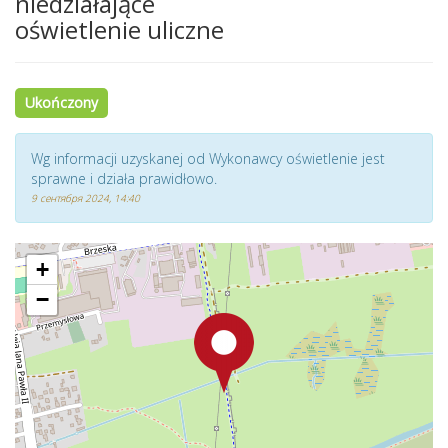
niedziałające
oświetlenie uliczne
Ukończony
Wg informacji uzyskanej od Wykonawcy oświetlenie jest
sprawne i działa prawidłowo.
9 сентября 2024, 14:40
+
−