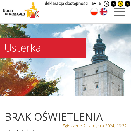
deklaracja dostępności
a+
a-
a
a
a
a
Usterka
BRAK OŚWIETLENIA
Zgłoszono 21 августа 2024, 19:32