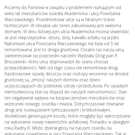
Piszemy do Państwa w związku z problemem nurtującym od
wielu lat mieszkańców osiedla Akademicka i ulicy Powstania
Warszawskiego. Przedmiotowe ulice są w fatalnym stanie
technicznym. W obrębie ulic teren zabudowany jest wieloma
domami. W dniu dzisiejszym ulica Akademicka można stwierdzić
że jest nieprzejezdna- dziury, doly, kawalki asfaltu na jezdni.
Natomiast ulica Powstania Warszawskiego nie była od 5 lat
remontowana. Jest to droga gruntowa. Ostatni raz naszą ulicą
zainteresował się poprzedni naczelni Wydziału Dróg pan P.
Bruszewski- który ulicę doprowadził do stanu chociaż
przejeżdżalności. Nikt od tego czasu nie remontował drogi.
Każdorazowe opady deszczu oraz roztopy wiosenne na drodze
gruntowej są „zmorą” naszych domów oraz dzieci
uczęszczających do pobliskiej szkoły i przedszkola. Po opadach
niemożliwością stał się dojazd do naszych nieruchomości. Stan
ten negatywnie wpływa na bezpieczeństwo mieszkańców oraz
wizerunek nowego osiedla i miasta. Dotychczasowe równanie
drogi jest rozwiązaniem tymczasowym i krótkotrwałym,
dodatkowo generującym koszty, które mogłyby być wykorzystane
na wykonanie nowej nawierzchni asfaltowej. Ponadto w ubiegłym
roku Radny R. Wlizlo zbierał głosy na naszym osiedlu na
wykonanie oświetlenia w ulicy Powstania Warszawskiego. Tak w