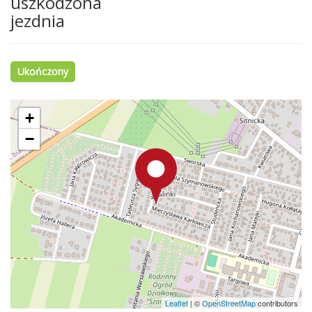
uszkodzona
jezdnia
Ukończony
+
−
Leaflet
|
©
OpenStreetMap
contributors