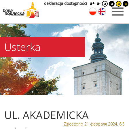
deklaracja dostępności
a+
a-
a
a
a
a
Usterka
UL. AKADEMICKA
Zgłoszono 21 февраля 2024, 6:5