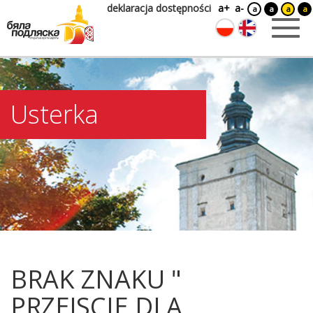
deklaracja dostępności
a+
a-
a
a
a
a
Usterka
BRAK ZNAKU "
PRZEJSCIE DLA