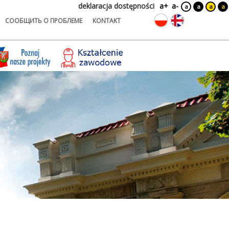
deklaracja dostępności
a+
a-
a
a
a
a
СООБЩИТЬ О ПРОБЛЕМЕ
KONTAKT