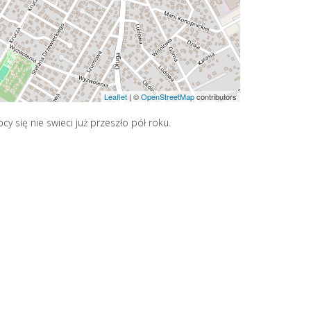
Leaflet
|
©
OpenStreetMap
contributors
y się nie swieci już przeszło pół roku.