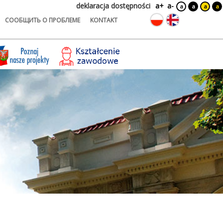
deklaracja dostępności
a+
a-
a
a
a
a
СООБЩИТЬ О ПРОБЛЕМЕ
KONTAKT