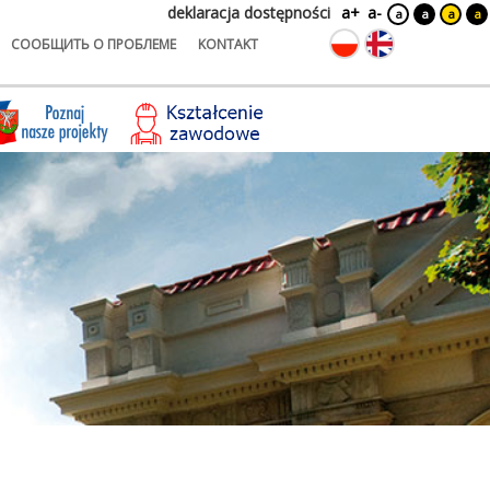
deklaracja dostępności
a+
a-
a
a
a
a
СООБЩИТЬ О ПРОБЛЕМЕ
KONTAKT