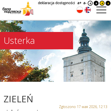
deklaracja dostępności
a+
a-
a
a
a
a
Usterka
ZIELEŃ
Zgłoszono 17 мая 2026, 12:13