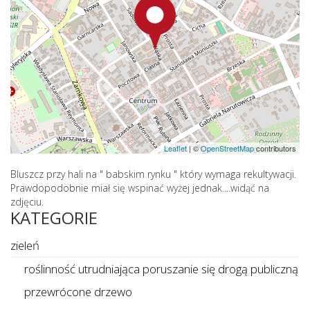
Leaflet
|
©
OpenStreetMap
contributors
Bluszcz przy hali na " babskim rynku " który wymaga rekultywacji.
Prawdopodobnie miał się wspinać wyżej jednak....widąć na
zdjęciu.
KATEGORIE
zieleń
roślinność utrudniająca poruszanie się drogą publiczną
przewrócone drzewo