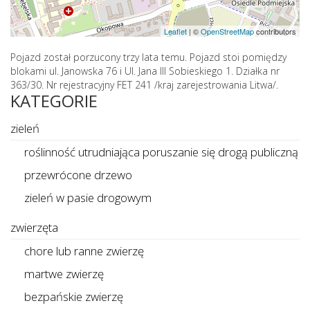
Leaflet
|
©
OpenStreetMap
contributors
Pojazd został porzucony trzy lata temu. Pojazd stoi pomiędzy
blokami ul. Janowska 76 i Ul. Jana III Sobieskiego 1. Działka nr
363/30. Nr rejestracyjny FET 241 /kraj zarejestrowania Litwa/.
KATEGORIE
zieleń
roślinność utrudniająca poruszanie się drogą publiczną
przewrócone drzewo
zieleń w pasie drogowym
zwierzęta
chore lub ranne zwierzę
martwe zwierzę
bezpańskie zwierzę