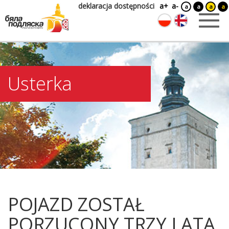
deklaracja dostępności
a+
a-
a
a
a
a
Usterka
POJAZD ZOSTAŁ
PORZUCONY TRZY LATA