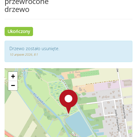
przewrócone
drzewo
Ukończony
Drzewo zostało usunięte.
10 апреля 2026, 8:1
+
−