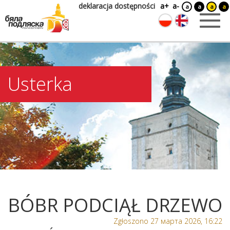
deklaracja dostępności
a+
a-
a
a
a
a
Usterka
BÓBR PODCIĄŁ DRZEWO
Zgłoszono 27 марта 2026, 16:22