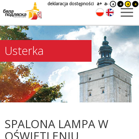
deklaracja dostępności
a+
a-
a
a
a
a
Usterka
SPALONA LAMPA W
OŚWIETLENIU