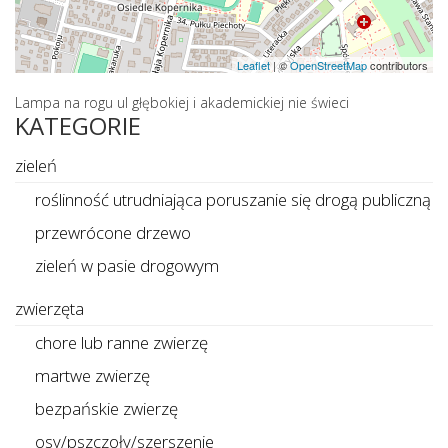
Leaflet
|
©
OpenStreetMap
contributors
Lampa na rogu ul głębokiej i akademickiej nie świeci
KATEGORIE
zieleń
roślinność utrudniająca poruszanie się drogą publiczną
przewrócone drzewo
zieleń w pasie drogowym
zwierzęta
chore lub ranne zwierzę
martwe zwierzę
bezpańskie zwierzę
osy/pszczoły/szerszenie