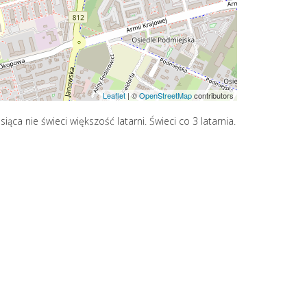
Leaflet
|
©
OpenStreetMap
contributors
ąca nie świeci większość latarni. Świeci co 3 latarnia.