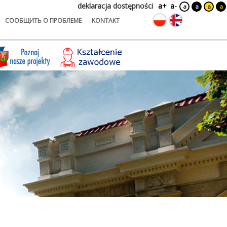
deklaracja dostępności
a+
a-
a
a
a
a
СООБЩИТЬ О ПРОБЛЕМЕ
KONTAKT