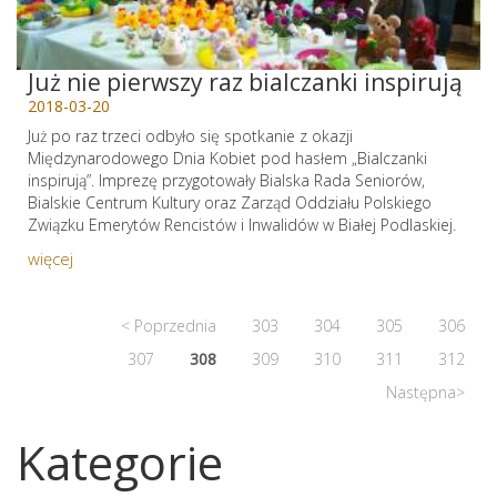
Już nie pierwszy raz bialczanki inspirują
2018-03-20
Już po raz trzeci odbyło się spotkanie z okazji
Międzynarodowego Dnia Kobiet pod hasłem „Bialczanki
inspirują”. Imprezę przygotowały Bialska Rada Seniorów,
Bialskie Centrum Kultury oraz Zarząd Oddziału Polskiego
Związku Emerytów Rencistów i Inwalidów w Białej Podlaskiej.
więcej
< Poprzednia
303
304
305
306
307
308
309
310
311
312
Następna>
Kategorie