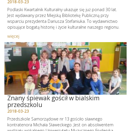
2018-03-23
Podlaski Kwartalnik Kulturalny ukazuje się już ponad 30 lat.
Jest wydawany przez Miejską Bibliotekę Publiczną przy
wsparciu prezydenta Dariusza Stefaniuka. To wydawnictwo
opisujące bogatą historię i życie kulturalne naszego regionu.
więcej
Znany śpiewak gościł w bialskim
przedszkolu
2018-03-23
Przedszkole Samorządowe nr 13 gościło sławnego
kontratenora Michała Sławeckiego. Jest on absolwentem
wydziału wokalnego Uniwersytetu Muzycznego Fryderyka