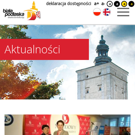
deklaracja dostępności
a+
a-
a
a
a
a
Aktualności