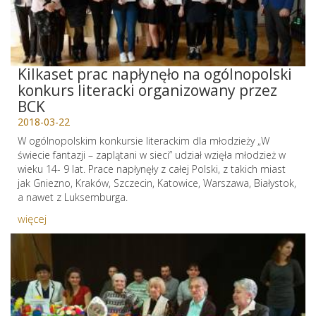
Kilkaset prac napłynęło na ogólnopolski
konkurs literacki organizowany przez
BCK
2018-03-22
W ogólnopolskim konkursie literackim dla młodzieży „W
świecie fantazji – zaplątani w sieci” udział wzięła młodzież w
wieku 14- 9 lat. Prace napłynęły z całej Polski, z takich miast
jak Gniezno, Kraków, Szczecin, Katowice, Warszawa, Białystok,
a nawet z Luksemburga.
więcej