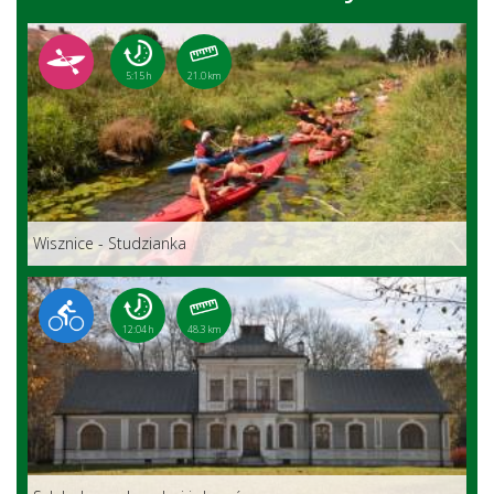
5:15 h
21.0 km
Wisznice - Studzianka
12:04 h
48.3 km