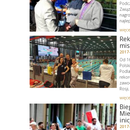
Podcz
Związ
nagro
najle
więce
Rek
mis
2017
Od 16
Polsk
Podla
rekor
zawod
Rosji,
więce
Bie
Mie
ini
2017