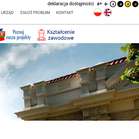
deklaracja dostępności
a+
a-
a
a
a
a
URZĄD
ZGŁOŚ PROBLEM
KONTAKT