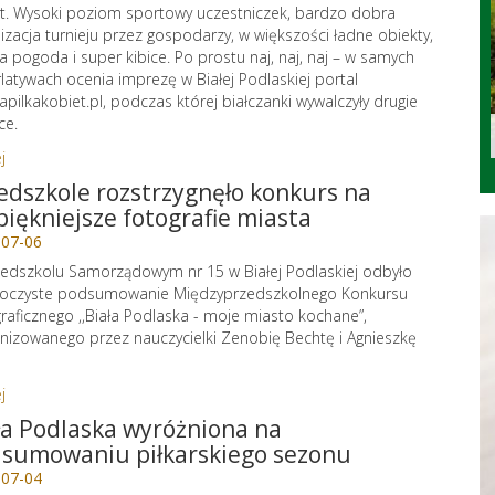
t. Wysoki poziom sportowy uczestniczek, bardzo dobra
izacja turnieju przez gospodarzy, w większości ładne obiekty,
a pogoda i super kibice. Po prostu naj, naj, naj – w samych
latywach ocenia imprezę w Białej Podlaskiej portal
apilkakobiet.pl, podczas której białczanki wywalczyły drugie
ce.
j
edszkole rozstrzygnęło konkurs na
piękniejsze fotografie miasta
-07-06
edszkolu Samorządowym nr 15 w Białej Podlaskiej odbyło
uroczyste podsumowanie Międzyprzedszkolnego Konkursu
raficznego ,,Biała Podlaska - moje miasto kochane”,
nizowanego przez nauczycielki Zenobię Bechtę i Agnieszkę
.
j
ła Podlaska wyróżniona na
sumowaniu piłkarskiego sezonu
-07-04