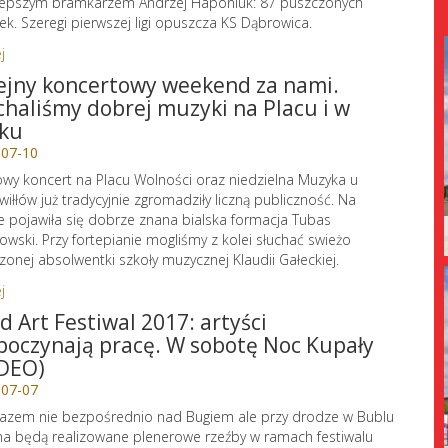
lepszym bramkarzem Andrzej Haponiuk: 87 puszczonych
k. Szeregi pierwszej ligi opuszcza KS Dąbrowica.
j
ejny koncertowy weekend za nami.
chaliśmy dobrej muzyki na Placu i w
ku
-07-10
owy koncert na Placu Wolności oraz niedzielna Muzyka u
wiłłów już tradycyjnie zgromadziły liczną publiczność. Na
e pojawiła się dobrze znana bialska formacja Tubas
owski. Przy fortepianie mogliśmy z kolei słuchać swieżo
zonej absolwentki szkoły muzycznej Klaudii Gałeckiej.
j
d Art Festiwal 2017: artyści
poczynają pracę. W sobotę Noc Kupały
DEO)
-07-07
azem nie bezpośrednio nad Bugiem ale przy drodze w Bublu
a będą realizowane plenerowe rzeźby w ramach festiwalu