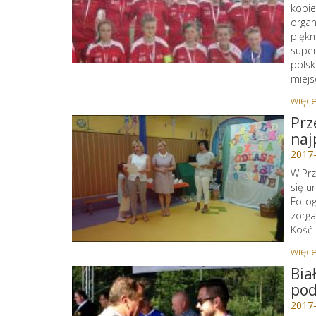
kobie
organ
piękn
super
polsk
miejs
więce
Prz
naj
2017
W Prz
się 
Fotog
zorga
Kość
więce
Bia
pod
2017