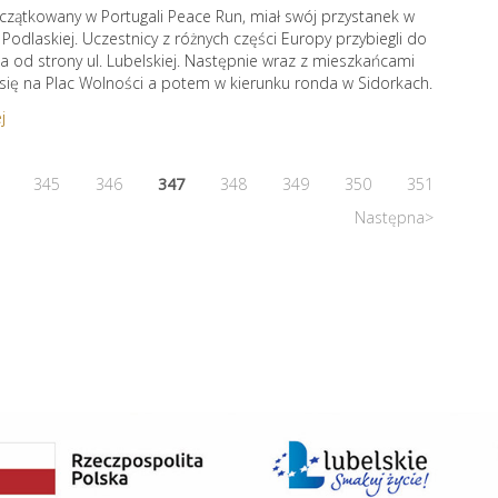
zątkowany w Portugali Peace Run, miał swój przystanek w
j Podlaskiej. Uczestnicy z różnych części Europy przybiegli do
a od strony ul. Lubelskiej. Następnie wraz z mieszkańcami
 się na Plac Wolności a potem w kierunku ronda w Sidorkach.
j
345
346
347
348
349
350
351
Następna>