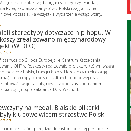
Art. Już trzeci rok z rzędu organizatorzy, czyli Fundacja
ąca Ryba, zapraszają artystów z Polski i zagranicy na
niowe Podlasie. Na wszystkie wydarzenia wstęp wolny.
j
lali stereotypy dotyczące hip-hopu. W
koszy zrealizowano międzynarodowy
jekt (WIDEO)
-07-07
 czerwca do 3 lipca Europejskie Centrum Kształcenia i
wania OHP w Roskoszy realizowało projekt, w którym wzięła
ł młodzież z Polski, Francji i Łotwy. Uczestnicy mieli okazję
amać stereotypy dotyczące kultury hip-hopowej oraz
zentować swoje talenty, również podczas sponatnicznej
 z bialską grupą breakdance Dziki Wschód.
j
ewczyny na medal! Bialskie piłkarki
były klubowe wicemistrzostwo Polski
-07-07
mi impreza która przejdzie do historii polskiej piłki nożnej