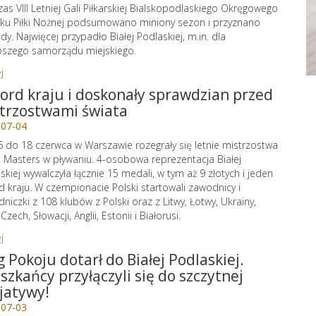
as VIII Letniej Gali Piłkarskiej Bialskopodlaskiego Okręgowego
ku Piłki Nożnej podsumowano miniony sezon i przyznano
dy. Najwięcej przypadło Białej Podlaskiej, m.in. dla
pszego samorządu miejskiego.
j
ord kraju i doskonały sprawdzian przed
trzostwami świata
-07-04
 do 18 czerwca w Warszawie rozegrały się letnie mistrzostwa
i Masters w pływaniu. 4-osobowa reprezentacja Białej
skiej wywalczyła łącznie 15 medali, w tym aż 9 złotych i jeden
d kraju. W czempionacie Polski startowali zawodnicy i
niczki z 108 klubów z Polski oraz z Litwy, Łotwy, Ukrainy,
 Czech, Słowacji, Anglii, Estonii i Białorusi.
j
g Pokoju dotarł do Białej Podlaskiej.
szkańcy przyłączyli się do szczytnej
cjatywy!
-07-03