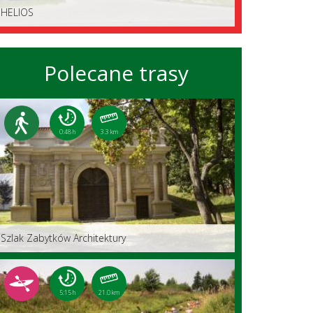
HELIOS
Polecane trasy
0:48 h
3.3 km
Szlak Zabytków Architektury
5:15 h
21.0 km