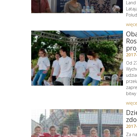
Land 
Lataj
Połud
więce
Oba
Ros
pro
2017
Od 27
Wycho
udzia
przeł
zapre
bitwy
więce
Dzi
zdo
2017
Za na