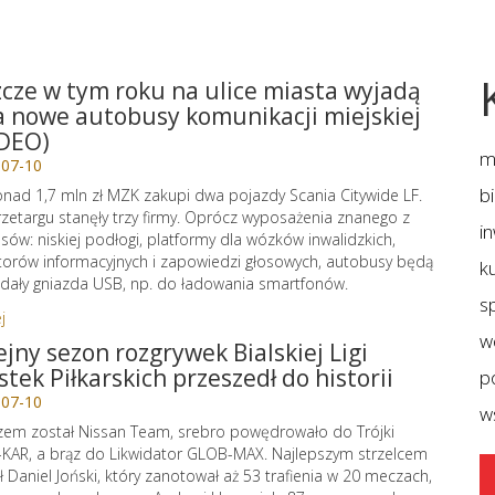
zcze w tym roku na ulice miasta wyjadą
 nowe autobusy komunikacji miejskiej
DEO)
m
-07-10
b
nad 1,7 mln zł MZK zakupi dwa pojazdy Scania Citywide LF.
zetargu stanęły trzy firmy. Oprócz wyposażenia znanego z
i
sów: niskiej podłogi, platformy dla wózków inwalidzkich,
orów informacyjnych i zapowiedzi głosowych, autobusy będą
ku
dały gniazda USB, np. do ładowania smartfonów.
sp
j
w
ejny sezon rozgrywek Bialskiej Ligi
stek Piłkarskich przeszedł do historii
p
-07-10
w
zem został Nissan Team, srebro powędrowało do Trójki
KAR, a brąz do Likwidator GLOB-MAX. Najlepszym strzelcem
ł Daniel Joński, który zanotował aż 53 trafienia w 20 meczach,