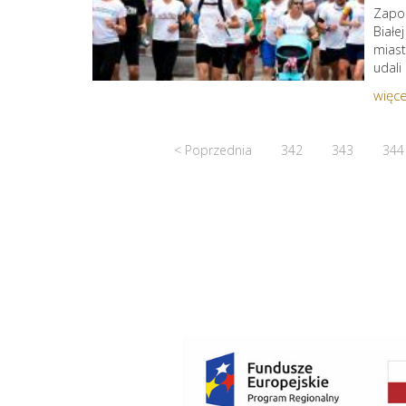
Zapoc
Białe
miast
udali
więce
< Poprzednia
342
343
344