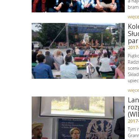
a naj
brame
więce
Kol
Słu
par
2017
Piątk
Radzi
sceni
Skład
upiec
więce
Lan
roz
(WI
2017
Tym r
Grann