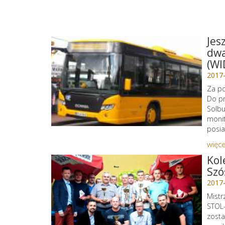
Jes
dwa
(WI
2017
Za po
Do pr
Solbu
monit
posia
więce
Kol
Szó
2017
Mistr
STOL-
zosta