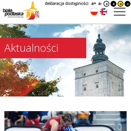
deklaracja dostępności
a+
a-
a
a
a
a
Aktualności