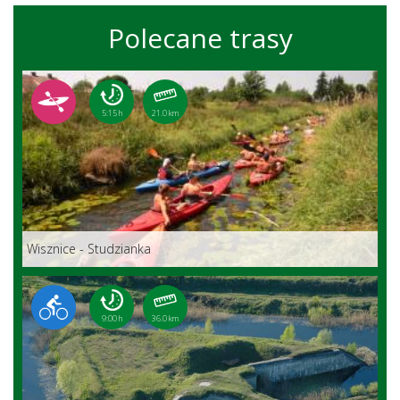
Polecane trasy
5:15 h
21.0 km
Wisznice - Studzianka
9:00 h
36.0 km