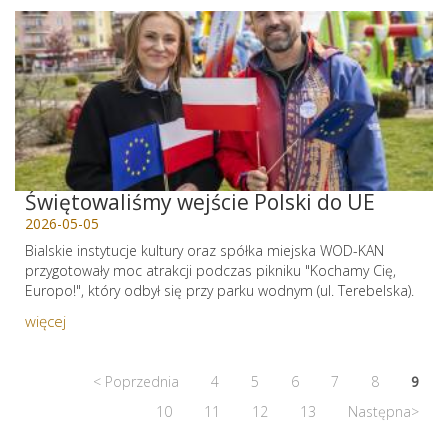
Świętowaliśmy wejście Polski do UE
2026-05-05
Bialskie instytucje kultury oraz spółka miejska WOD-KAN
przygotowały moc atrakcji podczas pikniku "Kochamy Cię,
Europo!", który odbył się przy parku wodnym (ul. Terebelska).
więcej
< Poprzednia
4
5
6
7
8
9
10
11
12
13
Następna>