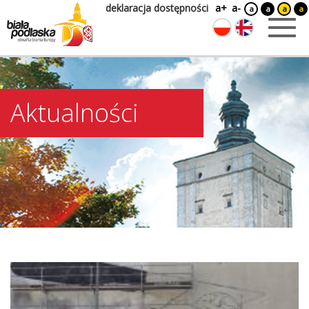
deklaracja dostępności
a+
a-
a
a
a
a
Aktualności