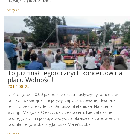
największą liczbę dzieci.
więcej
To już finał tegorocznych koncertów na
placu Wolności!
2017-08-25
Dziś o godz. 20.00 już po raz ostatni usłyszymy koncert w
ramach wakacyjnej inicjatywy, zapoczątkowanej dwa lata
temu przez prezydenta Dariusza Stefaniuka. Na scenie
wystąpi Małgosia Oleszczuk z zespołem. Nie zabraknie
dobrego soulu i jazzu, a wszystko okraszone zapowiedzią
popularnego wokalisty Janusza Maleńczuka.
więcej