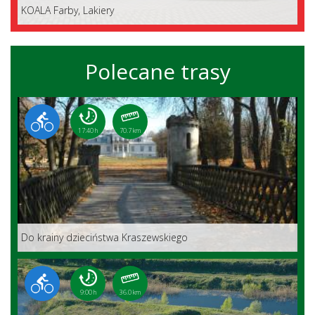
KOALA Farby, Lakiery
Polecane trasy
17:40 h
70.7 km
Do krainy dzieciństwa Kraszewskiego
9:00 h
36.0 km