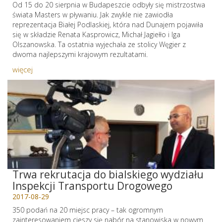
Od 15 do 20 sierpnia w Budapeszcie odbyły się mistrzostwa
świata Masters w pływaniu. Jak zwykle nie zawiodła
reprezentacja Białej Podlaskiej, która nad Dunajem pojawiła
się w składzie Renata Kasprowicz, Michał Jagiełło i Iga
Olszanowska. Ta ostatnia wyjechała ze stolicy Węgier z
dwoma najlepszymi krajowym rezultatami.
więcej
Trwa rekrutacja do bialskiego wydziału
Inspekcji Transportu Drogowego
2017-08-29
350 podań na 20 miejsc pracy – tak ogromnym
zainteresowaniem cieszy się nabór na stanowiska w nowym