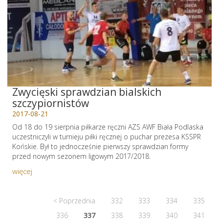
Zwycięski sprawdzian bialskich
szczypiornistów
2017-08-21
Od 18 do 19 sierpnia piłkarze ręczni AZS AWF Biała Podlaska
uczestniczyli w turnieju piłki ręcznej o puchar prezesa KSSPR
Końskie. Był to jednocześnie pierwszy sprawdzian formy
przed nowym sezonem ligowym 2017/2018.
więcej
< Poprzednia
332
333
334
335
336
337
338
339
340
341