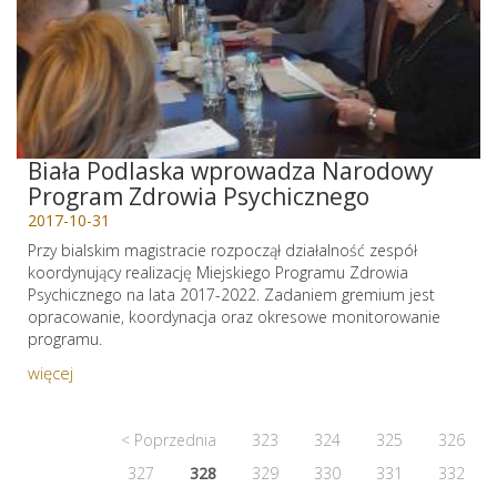
Biała Podlaska wprowadza Narodowy
Program Zdrowia Psychicznego
2017-10-31
Przy bialskim magistracie rozpoczął działalność zespół
koordynujący realizację Miejskiego Programu Zdrowia
Psychicznego na lata 2017-2022. Zadaniem gremium jest
opracowanie, koordynacja oraz okresowe monitorowanie
programu.
więcej
< Poprzednia
323
324
325
326
327
328
329
330
331
332