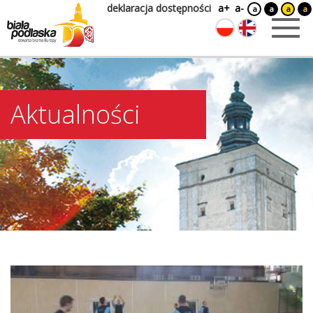
deklaracja dostępności
a+
a-
a
a
a
a
Aktualności