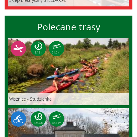
Sklep Elektryczny STELDAR.PL
Polecane trasy
5:15 h
21.0 km
Wisznice - Studzianka
12:04 h
48.3 km