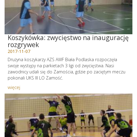
Koszykówka: zwycięstwo na inaugurację
rozgrywek
2017-11-07
Drużyna koszykarzy AZS AWF Biała Podlaska rozpoczęła
swoje występy na parkietach 3 ligi od zwycięstwa. Nasi
zawodnicy udali się do Zamościa, gdzie po zaciętym meczu
pokonali UKS III LO Zamość.
więcej