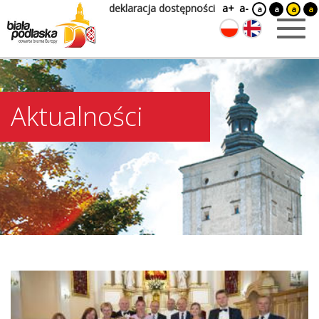
deklaracja dostępności
a+
a-
a
a
a
a
Aktualności