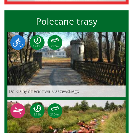
Polecane trasy
17:40 h
70.7 km
Do krainy dzieciństwa Kraszewskiego
5:15 h
21.0 km