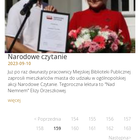
Narodowe czytanie
2023-09-10
Już po raz dwunasty pracownicy Miejskiej Biblioteki Publicznej
zaprosili mieszkańców miasta do udziału w ogólnopolskiej
akcji Narodowe Czytanie. Tegoroczna lektura to "Nad
Niemnem" Elizy Orzeszkowej.
więcej
< Poprzednia
154
155
156
157
158
159
160
161
162
163
Następna>