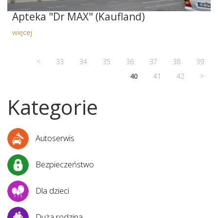
Apteka "Dr MAX" (Kaufland)
więcej
<
33
34
35
36
37
38
39
40
41
42
>
Kategorie
Autoserwis
Bezpieczeństwo
Dla dzieci
Duża rodzina