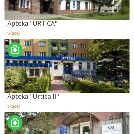
Apteka "URTICA"
więcej
Apteka "Urtica II"
więcej