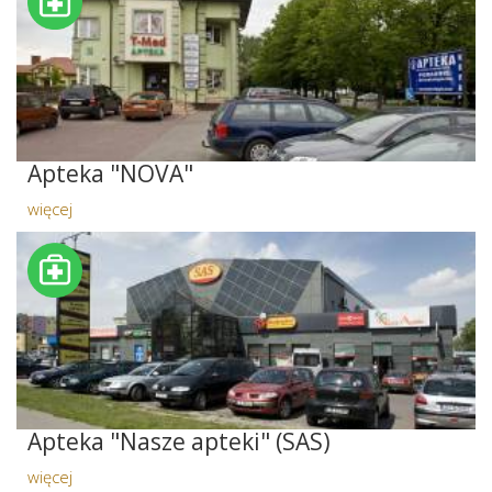
Apteka "NOVA"
więcej
Apteka "Nasze apteki" (SAS)
więcej