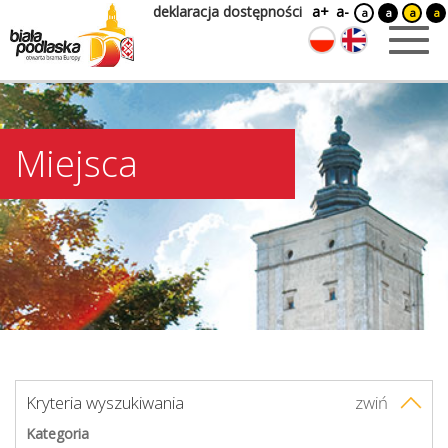
deklaracja dostępności
a+
a-
a
a
a
a
Miejsca
Kryteria wyszukiwania
zwiń
Kategoria