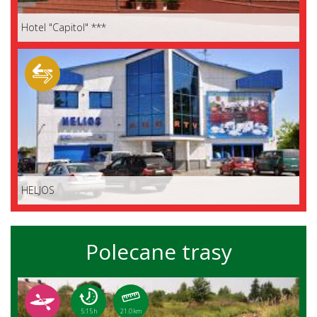
Hotel "Capitol" ***
HELJOS
Polecane trasy
5:15 h
21.0 km