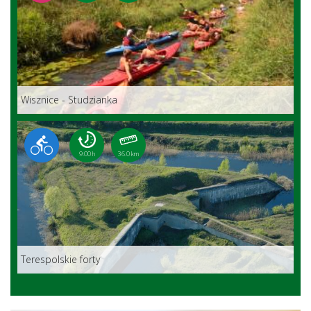
Wisznice - Studzianka
9:00 h
36.0 km
Terespolskie forty