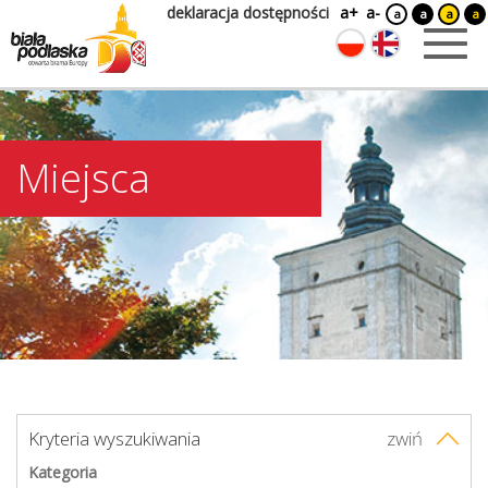
deklaracja dostępności
a+
a-
a
a
a
a
Miejsca
Kryteria wyszukiwania
zwiń
Kategoria