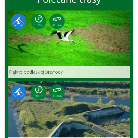
10:19 h
41.3 km
Piękno podlaskiej przyrody
9:00 h
36.0 km