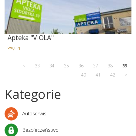
Apteka "VIOLA"
więcej
<
33
34
35
36
37
38
39
40
41
42
>
Kategorie
Autoserwis
Bezpieczeństwo