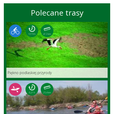
Polecane trasy
10:19 h
41.3 km
Piękno podlaskiej przyrody
6:21 h
25.4 km