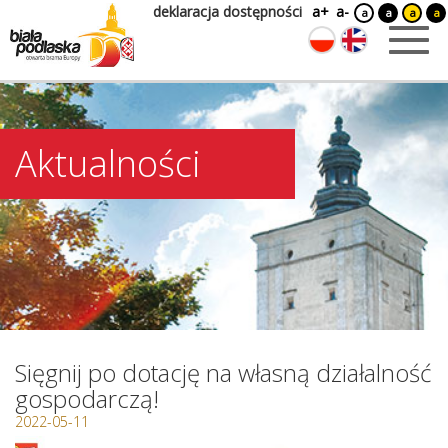
deklaracja dostępności
a+
a-
a
a
a
a
Aktualności
Sięgnij po dotację na własną działalność
gospodarczą!
2022-05-11