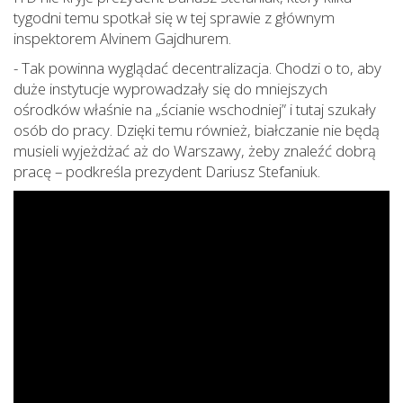
tygodni temu spotkał się w tej sprawie z głównym
inspektorem Alvinem Gajdhurem.
- Tak powinna wyglądać decentralizacja. Chodzi o to, aby
duże instytucje wyprowadzały się do mniejszych
ośrodków właśnie na „ścianie wschodniej” i tutaj szukały
osób do pracy. Dzięki temu również, białczanie nie będą
musieli wyjeżdżać aż do Warszawy, żeby znaleźć dobrą
pracę – podkreśla prezydent Dariusz Stefaniuk.