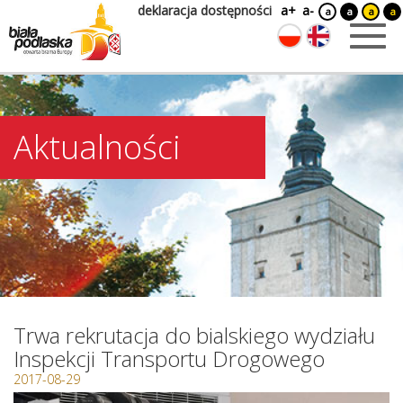
deklaracja dostępności
a+
a-
a
a
a
a
Aktualności
Trwa rekrutacja do bialskiego wydziału
Inspekcji Transportu Drogowego
2017-08-29