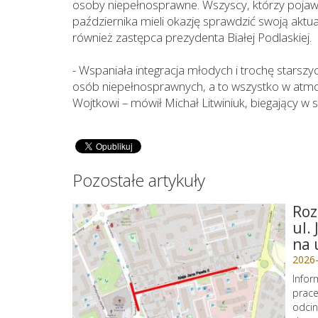
osoby niepełnosprawne. Wszyscy, którzy pojawil
października mieli okazję sprawdzić swoją aktual
również zastępca prezydenta Białej Podlaskiej.
- Wspaniała integracja młodych i trochę starszyc
osób niepełnosprawnych, a to wszystko w atmosfe
Wojtkowi – mówił Michał Litwiniuk, biegający w 
Pozostałe artykuły
Roz
ul.
na 
2026
Infor
prace
odcin