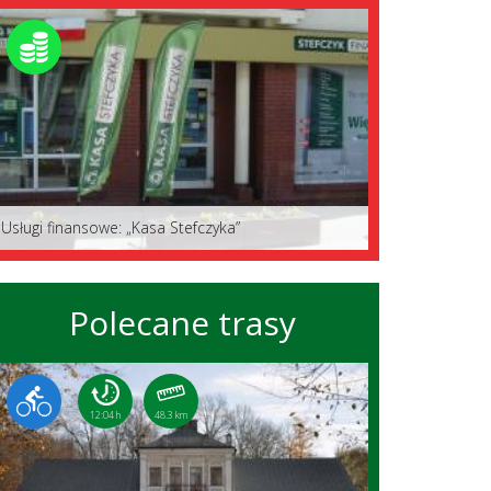
Usługi finansowe: „Kasa Stefczyka”
Polecane trasy
12:04 h
48.3 km