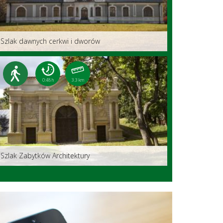
Szlak dawnych cerkwi i dworów
0:48 h
3.3 km
Szlak Zabytków Architektury