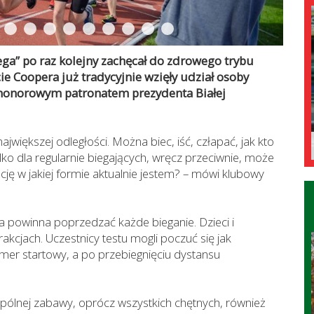
ga” po raz kolejny zachęcał do zdrowego trybu
ście Coopera już tradycyjnie wzięły udział osoby
d honorowym patronatem prezydenta Białej
jwiększej odległości. Można biec, iść, człapać, jak kto
lko dla regularnie biegających, wręcz przeciwnie, może
cję w jakiej formie aktualnie jestem? – mówi klubowy
a powinna poprzedzać każde bieganie. Dzieci i
kcjach. Uczestnicy testu mogli poczuć się jak
mer startowy, a po przebiegnięciu dystansu
spólnej zabawy, oprócz wszystkich chętnych, również