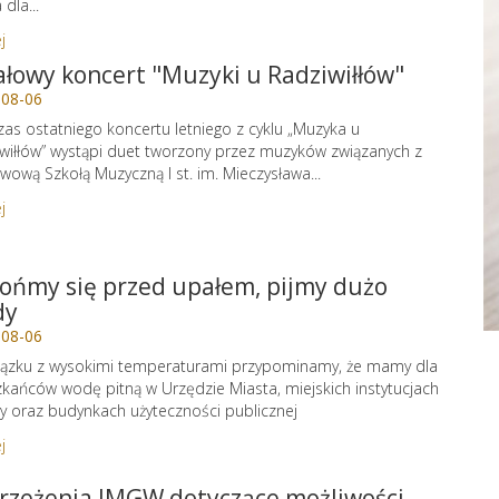
dla...
j
ałowy koncert "Muzyki u Radziwiłłów"
-08-06
as ostatniego koncertu letniego z cyklu „Muzyka u
wiłłów” wystąpi duet tworzony przez muzyków związanych z
wową Szkołą Muzyczną I st. im. Mieczysława...
j
ońmy się przed upałem, pijmy dużo
dy
-08-06
ązku z wysokimi temperaturami przypominamy, że mamy dla
kańców wodę pitną w Urzędzie Miasta, miejskich instytucjach
ry oraz budynkach użyteczności publicznej
j
rzeżenia IMGW dotyczące możliwości