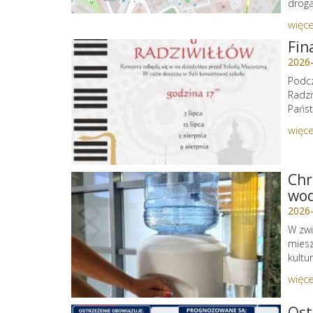
droga 
więce
Fin
2026
Podcz
Radzi
Państ
więce
Chr
wo
2026
W zwi
miesz
kultu
więce
Ost