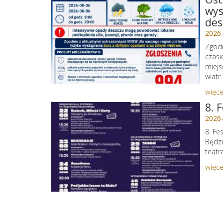
wys
des
2026
Zgodn
czasi
miejs
wiatr.
więce
8. 
2026
8. Fe
Będzi
teatr
więce