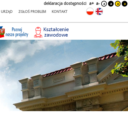
deklaracja dostępności
a+
a-
a
a
a
a
URZĄD
ZGŁOŚ PROBLEM
KONTAKT