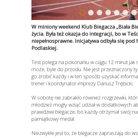
W miniony weekend Klub Biegacza „Biała Bie
życia. Była też okazja do integracji, bo w Te
niepełnosprawne. Inicjatywa odbyła się po
Podlaskiej.
Test polega na pokonaniu w ciągu 12 minut jak na
może, byle do przodu. Nie jest przeznaczony ty
go zrobić każdy i w ten sposób uzyskać informa
trener i koordynator imprezy Dariusz Trębicki.
W sobotę nie zabrakło również rozgrzewki, któr
młodzież mogły wziąć udział w dodatkowych atra
prawdziwi biegacze, bo każdy otrzymał swój nu
pamiątkowy medal.
Niezwykłe jest to, że biegacze zapraszają do w