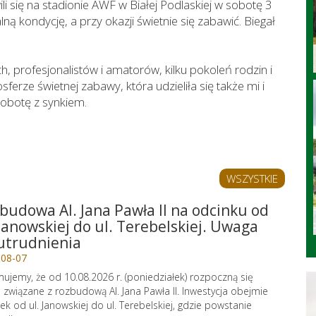
i się na stadionie AWF w Białej Podlaskiej w sobotę 3
ną kondycję, a przy okazji świetnie się zabawić. Biegał
h, profesjonalistów i amatorów, kilku pokoleń rodzin i
rze świetnej zabawy, która udzieliła się także mi i
sobotę z synkiem.
WSZYSTKIE
budowa Al. Jana Pawła II na odcinku od
 Janowskiej do ul. Terebelskiej. Uwaga
utrudnienia
-08-07
mujemy, że od 10.08.2026 r. (poniedziałek) rozpoczną się
 związane z rozbudową Al. Jana Pawła II. Inwestycja obejmie
ek od ul. Janowskiej do ul. Terebelskiej, gdzie powstanie