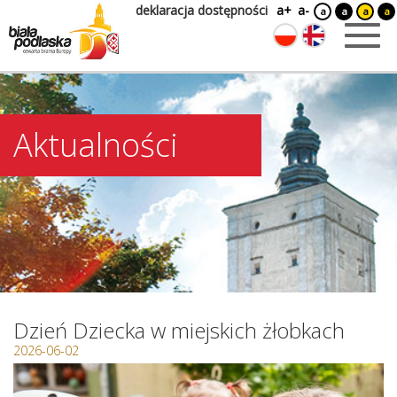
deklaracja dostępności
a+
a-
a
a
a
a
Aktualności
Dzień Dziecka w miejskich żłobkach
2026-06-02