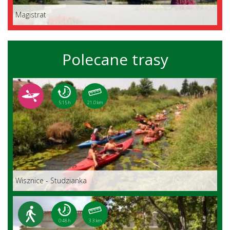
Magistrat
Polecane trasy
5:15 h
21.0 km
Wisznice - Studzianka
0:48 h
3.3 km