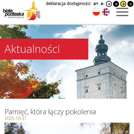
deklaracja dostępności
a+
a-
a
a
a
a
Aktualności
Pamięć, która łączy pokolenia
2025-10-31