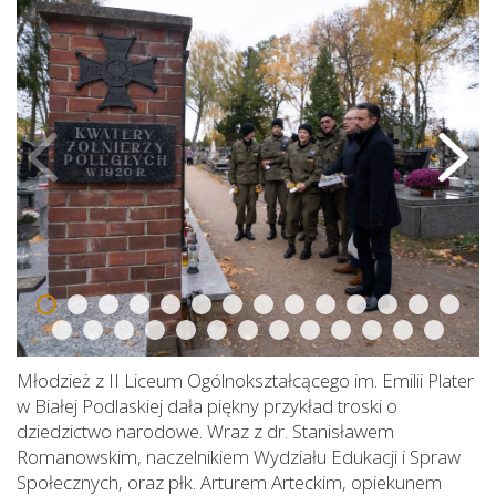
Młodzież z II Liceum Ogólnokształcącego im. Emilii Plater
w Białej Podlaskiej dała piękny przykład troski o
dziedzictwo narodowe. Wraz z dr. Stanisławem
Romanowskim, naczelnikiem Wydziału Edukacji i Spraw
Społecznych, oraz płk. Arturem Arteckim, opiekunem