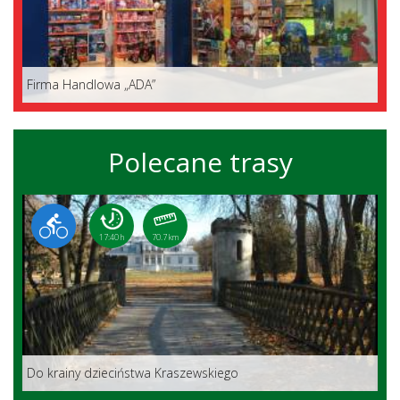
Firma Handlowa „ADA”
Polecane trasy
17:40 h
70.7 km
Do krainy dzieciństwa Kraszewskiego