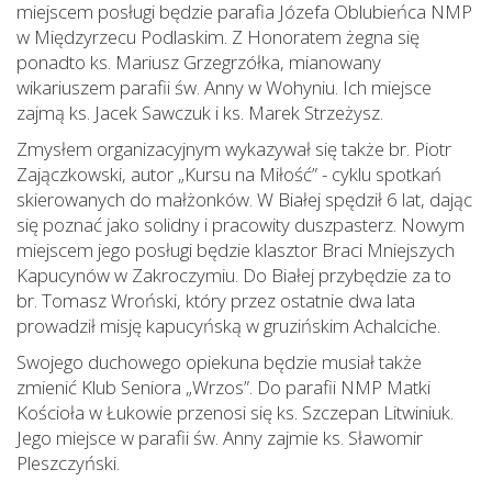
miejscem posługi będzie parafia Józefa Oblubieńca NMP
w Międzyrzecu Podlaskim. Z Honoratem żegna się
ponadto ks. Mariusz Grzegrzółka, mianowany
wikariuszem parafii św. Anny w Wohyniu. Ich miejsce
zajmą ks. Jacek Sawczuk i ks. Marek Strzeżysz.
Zmysłem organizacyjnym wykazywał się także br. Piotr
Zajączkowski, autor „Kursu na Miłość” - cyklu spotkań
skierowanych do małżonków. W Białej spędził 6 lat, dając
się poznać jako solidny i pracowity duszpasterz. Nowym
miejscem jego posługi będzie klasztor Braci Mniejszych
Kapucynów w Zakroczymiu. Do Białej przybędzie za to
br. Tomasz Wroński, który przez ostatnie dwa lata
prowadził misję kapucyńską w gruzińskim Achalciche.
Swojego duchowego opiekuna będzie musiał także
zmienić Klub Seniora „Wrzos”. Do parafii NMP Matki
Kościoła w Łukowie przenosi się ks. Szczepan Litwiniuk.
Jego miejsce w parafii św. Anny zajmie ks. Sławomir
Pleszczyński.