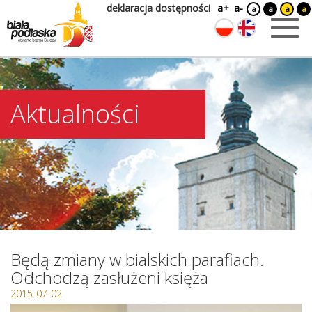
deklaracja dostępności
a+
a-
a
a
a
a
Aktualności
Będą zmiany w bialskich parafiach.
Odchodzą zasłużeni księża
2015-07-02