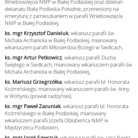
Wniebowzięcia NMP w Białej Podlaskiej oraz dziekan
dekanatu Biała Podlaska-Południe, przeniesiony na
emeryturę z zamieszkaniem w parafii Wniebowzięcia
NMP w Białej Podlaskiej,
ks. mgr Krzysztof Danieluk
, wikariusz parafii św.
Michała Archanioła w Białej Podlaskiej, mianowany
wikariuszem parafii Miłosierdzia Bożego w Siedlcach,
ks. mgr Artur Petkowicz
, wikariusz parafii Ducha
Świętego w Siedlcach, mianowany wikariuszem parafii św.
Michała Archanioła w Białej Podlaskiej,
ks. Mariusz Grzegrzółka
, wikariusz parafii bł. Honorata
Koźmińskiego, mianowany wikariuszem parafii św. Anny
w Wohyniu (powiat radzyński),
ks. mgr Paweł Zazuniak
, wikariusz parafii bł. Honorata
Koźmińskiego w Białej Podlaskiej, mianowany
wikariuszem parafii Józefa Oblubieńca NMP w
Międzyrzecu Podlaskim,
ks. mgr Jacek Sawczuk
, wikariusz parafii św. Jana Pawła