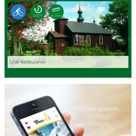
20:37 h
82.5 km
Szlak Nadbużański