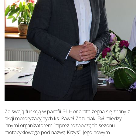
Ze swoją funkcją w parafii Bł. Honorata żegna się znany z
akcji motoryzacyjnych ks. Paweł Zazuniak. Był między
innymi organizatorem imprez rozpoczęcia sezonu
motocyklowego pod nazwą Krzyś”. Jego nowym