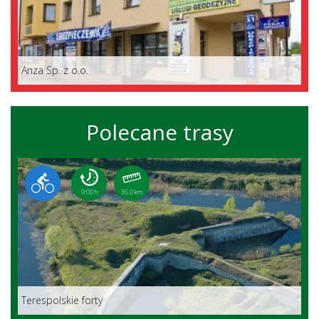
Anza Sp. z o.o.
Polecane trasy
9:00 h
36.0 km
Terespolskie forty