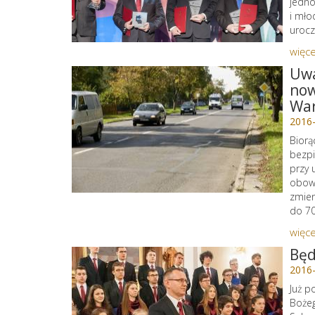
jedno
i mło
urocz
więce
Uwa
now
War
2016
Biorą
bezpi
przy 
obowi
zmien
do 70
więce
Będ
2016
Już p
Bożeg