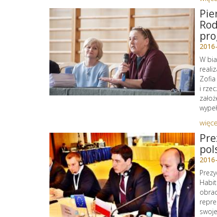
Pie
Rod
pr
2016
W bia
reali
Zofia
i rze
założ
wypeł
więce
Pre
pol
2016
Prezy
Habit
obrad
repre
swoje