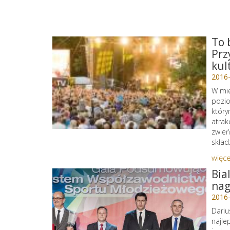
To 
Prz
kul
2016
W mie
pozio
który
atrak
zwień
skład
więce
Bia
nag
2016
Dariu
najle