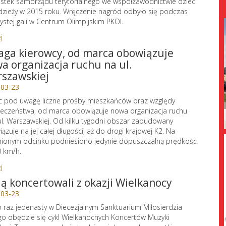
stek samorządu terytorialnego we współzawodnictwie dzieci
dzieży w 2015 roku. Wręczenie nagród odbyło się podczas
ystej gali w Centrum Olimpijskim PKOl.
j
ga kierowcy, od marca obowiązuje
a organizacja ruchu na ul.
szawskiej
-03-23
c pod uwagę liczne prośby mieszkańców oraz względy
eczeństwa, od marca obowiązuje nowa organizacja ruchu
ul. Warszawskiej. Od kilku tygodni obszar zabudowany
ązuje na jej całej długości, aż do drogi krajowej K2. Na
ionym odcinku podniesiono jedynie dopuszczalną prędkość
 km/h.
j
ą koncertowali z okazji Wielkanocy
-03-23
o raz jedenasty w Diecezjalnym Sanktuarium Miłosierdzia
o obędzie się cykl Wielkanocnych Koncertów Muzyki