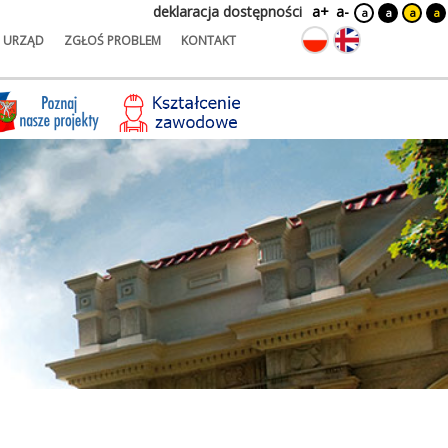
deklaracja dostępności
a+
a-
a
a
a
a
URZĄD
ZGŁOŚ PROBLEM
KONTAKT