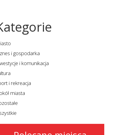
Kategorie
iasto
iznes i gospodarka
nwestycje i komunikacja
ltura
ort i rekreacja
okół miasta
ozostałe
szystkie
Polecane miejsca