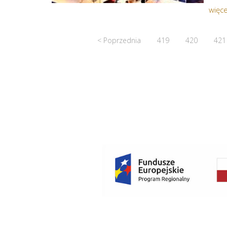
więce
< Poprzednia
419
420
421