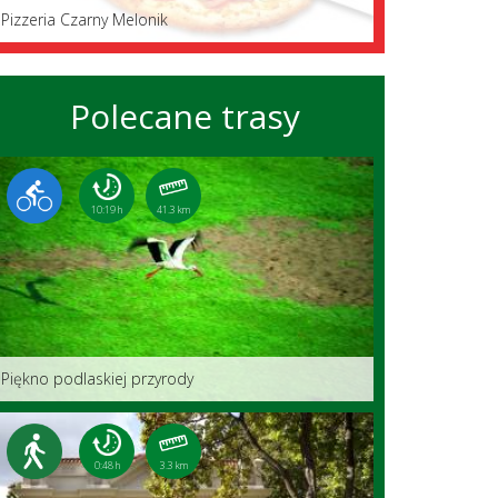
Pizzeria Czarny Melonik
Polecane trasy
10:19 h
41.3 km
Piękno podlaskiej przyrody
0:48 h
3.3 km