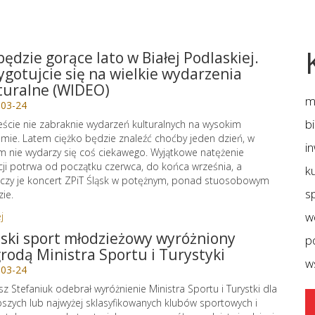
będzie gorące lato w Białej Podlaskiej.
ygotujcie się na wielkie wydarzenia
turalne (WIDEO)
m
-03-24
b
ście nie zabraknie wydarzeń kulturalnych na wysokim
mie. Latem ciężko będzie znaleźć choćby jeden dzień, w
i
m nie wydarzy się coś ciekawego. Wyjątkowe natężenie
cji potrwa od początku czerwca, do końca września, a
ku
czy je koncert ZPiT Śląsk w potężnym, ponad stuosobowym
sp
zie.
j
w
lski sport młodzieżowy wyróżniony
p
rodą Ministra Sportu i Turystyki
w
-03-24
sz Stefaniuk odebrał wyróżnienie Ministra Sportu i Turystki dla
pszych lub najwyżej sklasyfikowanych klubów sportowych i