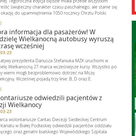
lnej. Tegoroczna edycja będzie miała przede wszystkim
eślić świąteczny charakter czasu paschalnego, ale stanie się
 okazję do upamniętnienia 1050 rocznicy Chrztu Polski.
j
ra informacja dla pasażerów! W
dzielę Wielkanocną autobusy wyruszą
trasę wcześniej
-03-23
cjatywy prezydenta Dariusza Stefaniuka MZK uruchomi w
ielę Wielkanocną 27 marca wcześniejsze kursy. Wszystko po
by wierni mogli bezproblemowo dotrzeć na Mszę
ekcyjną. Wcześniej pojadą trzy linie: B, D oraz E.
j
ontariusze odwiedzili pacjentów z
zji Wielkanocy
-03-23
rca wolontariusze Caritas Diecezji Siedleckiej Centrum
tariatu w Białej Podlaskiej odwiedzili pacjentów oddziału
ięcego oraz geriatrii bialskiego Wojewódzkiego Szpitala