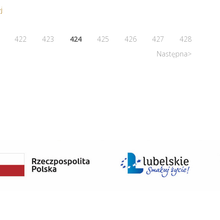
j
422
423
424
425
426
427
428
Następna>