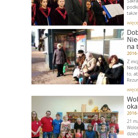
Sakra
podkr
także
więce
Dob
Nie
na 
2016
Z ini
Niedz
to, a
Rezur
więce
Wol
oka
2016
21 ma
Wolon
dziec