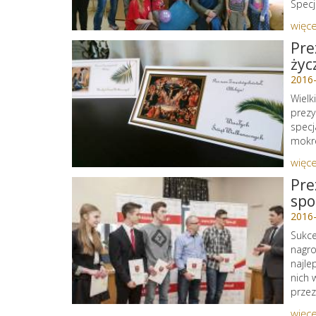
Specj
więce
Pre
życ
2016
Wielk
prezy
specj
mokr
więce
Pre
spo
2016
Sukce
nagro
najle
nich 
przez
więce