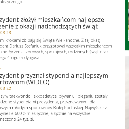
alistycznego.
j
zydent złożył mieszkańcom najlepsze
zenie z okazji nadchodzących świąt
-03-23
imi krokami zbliżają się Święta Wielkanocne. Z tej okazji
dent Dariusz Stefaniuk przygotował wszystkim mieszkańcom
alne życzenia: zdrowych, spokojnych, rodzinnych świąt oraz
ego śmigusa-dyngusa.
j
zydent przyznał stypendia najlepszym
rtowcom (WIDEO)
-03-22
sy w taekwondo, lekkoatletyce, pływaniu i bieganiu zostały
dzone stypendiami prezydenta, przyznawanymi dla
pszych młodych sportowców Białej Podlaskiej. Najwyższe z
wyniesie 600 zł miesięcznie, a łącznie na wszystkie
naczono 24 tys. zł.
j