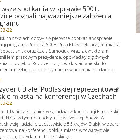
rwsze spotkania w sprawie 500+.
zice poznali najważniejsze założenia
ogramu
-03-22
lskich szkołach odbyły się pierwsze spotkania w sprawie
zacji programu Rodzina 500+. Przedstawiciele urzędu miasta:
 Sebastianiuk oraz Łucja Samociuk, wraz z dyrektorami
cznikiem prasowym prezydenta, opowiadały o głównych
eniach projektu. Rodzice mogli też dostać wnioski do
nienia, niezbędne do otrzymania świadczenia na dziecko.
j
zydent Białej Podlaskiej reprezentował
skie miasta na konferencji w Czechach
-03-22
dent Dariusz Stefaniuk wziął udział w konferencji Europejski
at, która w tym roku odbyła się w czeskiej Pradze. W
ach wzięli udział przedstawiciele 56 krajów. Bialski włodarz
zentował na konferencji polskie miasta w towarzystwie
go zastępcy Adama Chodzińskiego.