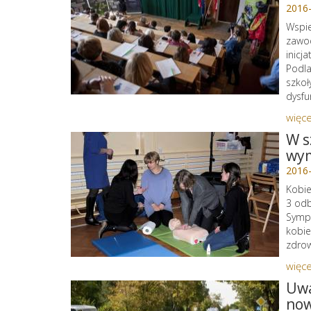
2016
Wspie
zawod
inicj
Podla
szkoł
dysfu
więce
W s
wym
2016
Kobie
3 odb
Sympa
kobie
zdrow
więce
Uwa
now