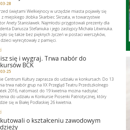
-03-28
rzed świętami Wielkiejnocy w urzędzie miasta pojawiły się
i z miejskiego żłobka Skarbiec Skrzata, w towarzystwie
tor Anety Stanisławek. Najmłodsi przygotowali prezenty dla
denta Dariusza Stefaniuka i jego zastępcy Michała Litwiniuka.
było się także bez pięknych życzeń w postaci wierszyków,
 dzieci wyrecytowały z pamięci.
j
isz się i wygraj. Trwa nabór do
kursów BCK
-03-25
kie Centrum Kultury zaprasza do udziału w konkursach. Do 13
nia trwa nabór grup na XX Przegląd Teatru Przedszkolnego
tek 2016, natomiast do 19 kwietnia można nadsyłać
zenia do udziału w Konkursie Piosenki Patriotycznej, który
zie się w Białej Podlaskiej 26 kwietnia.
j
kutowali o kształceniu zawodowym
dzieży