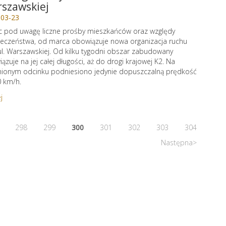
szawskiej
-03-23
c pod uwagę liczne prośby mieszkańców oraz względy
eczeństwa, od marca obowiązuje nowa organizacja ruchu
ul. Warszawskiej. Od kilku tygodni obszar zabudowany
ązuje na jej całej długości, aż do drogi krajowej K2. Na
ionym odcinku podniesiono jedynie dopuszczalną prędkość
 km/h.
j
298
299
300
301
302
303
304
Następna>