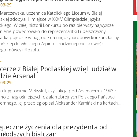
-03-29
a Marczewska, uczennica Katolickiego Liceum w Białej
skiej zdobyła 1. miejsce w XXXIV Olimpiadzie Języka
skiego. W całej historii konkursu po raz pierwszy najwyższe
nienie powędrowało do reprezentantki Lubelszczyzny.
atka pojedzie w nagrodę na międzynarodowy konkurs łaciny
ońskiej do włoskiego Arpino – rodzinnej miejscowości
ego mówcy i filozofa.
j
cerze z Białej Podlaskiej wzięli udział w
dzie Arsenał
-03-29
 o kryptonimie Meksyk II, czyli akcja pod Arsenałem z 1943 r.
dno z najgłośniejszych działań zbrojnych Polskiego Państwa
emnego. Jej przebieg opisał Aleksander Kamiński na kartach...
j
ąteczne życzenia dla prezydenta od
młodszych bialczan