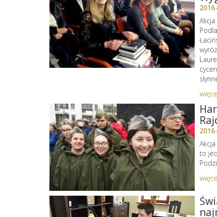
2016
Alicj
Podla
Łaciń
wyróż
Laure
cycer
słynn
więce
Har
Raj
2016
Akcja
to je
Podzi
więce
Świ
naj