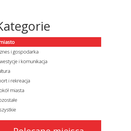
Kategorie
miasto
iznes i gospodarka
nwestycje i komunikacja
ltura
ort i rekreacja
okół miasta
ozostałe
szystkie
Polecane miejsca