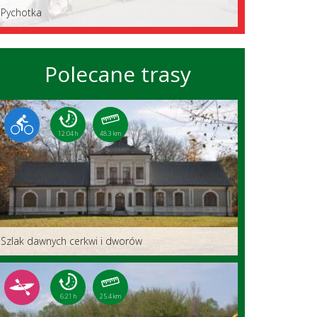
Pychotka
Polecane trasy
12:04 h
48.3 km
Szlak dawnych cerkwi i dworów
6:21 h
25.4 km