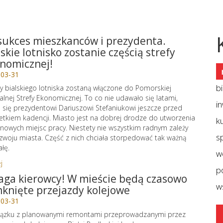
sukces mieszkanców i prezydenta.
lskie lotnisko zostanie częścią strefy
nomicznej!
-03-31
b
y bialskiego lotniska zostaną włączone do Pomorskiej
alnej Strefy Ekonomicznej. To co nie udawało się latami,
i
 się prezydentowi Dariuszowi Stefaniukowi jeszcze przed
tkiem kadencji. Miasto jest na dobrej drodze do utworzenia
ku
 nowych miejsc pracy. Niestety nie wszystkim radnym zależy
sp
zwoju miasta. Część z nich chciała storpedować tak ważną
łę.
w
j
p
ga kierowcy! W mieście będą czasowo
w
knięte przejazdy kolejowe
-03-31
iązku z planowanymi remontami przeprowadzanymi przez