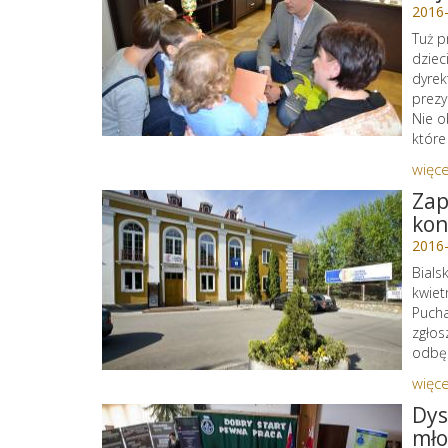
2016
Tuż p
dziec
dyrek
prezy
Nie o
które
więce
Zap
kon
2016
Bials
kwiet
Pucha
zgłos
odbęd
więce
Dys
mło