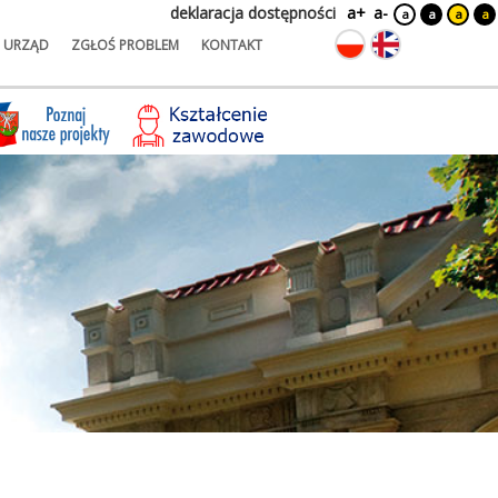
deklaracja dostępności
a+
a-
a
a
a
a
URZĄD
ZGŁOŚ PROBLEM
KONTAKT