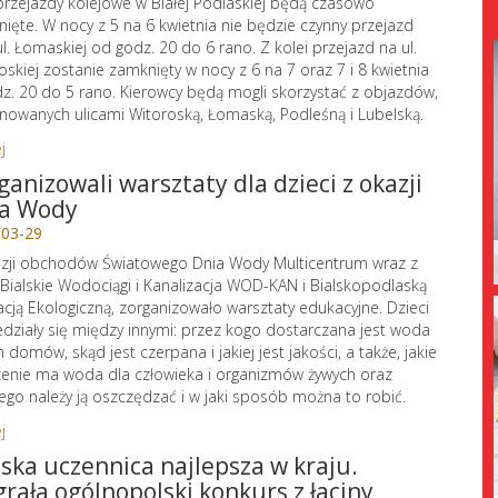
przejazdy kolejowe w Białej Podlaskiej będą czasowo
ięte. W nocy z 5 na 6 kwietnia nie będzie czynny przejazd
ul. Łomaskiej od godz. 20 do 6 rano. Z kolei przejazd na ul.
oskiej zostanie zamknięty w nocy z 6 na 7 oraz 7 i 8 kwietnia
z. 20 do 5 rano. Kierowcy będą mogli skorzystać z objazdów,
nowanych ulicami Witoroską, Łomaską, Podleśną i Lubelską.
j
ganizowali warsztaty dla dzieci z okazji
a Wody
-03-29
zji obchodów Światowego Dnia Wody Multicentrum wraz z
 Bialskie Wodociągi i Kanalizacja WOD-KAN i Bialskopodlaską
cją Ekologiczną, zorganizowało warsztaty edukacyjne. Dzieci
działy się między innymi: przez kogo dostarczana jest woda
h domów, skąd jest czerpana i jakiej jest jakości, a także, jakie
enie ma woda dla człowieka i organizmów żywych oraz
ego należy ją oszczędzać i w jaki sposób można to robić.
j
lska uczennica najlepsza w kraju.
rała ogólnopolski konkurs z łaciny