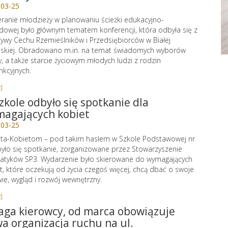
-03-25
ranie młodzieży w planowaniu ścieżki edukacyjno-
owej było głównym tematem konferencji, która odbyła się z
atywy Cechu Rzemieślników i Przedsiębiorców w Białej
skiej. Obradowano m.in. na temat świadomych wyborów
y, a także starcie życiowym młodych ludzi z rodzin
nkcyjnych.
j
zkole odbyło się spotkanie dla
agających kobiet
-03-25
ta-Kobietom – pod takim hasłem w Szkole Podstawowej nr
yło się spotkanie, zorganizowane przez Stowarzyszenie
tyków SP3. Wydarzenie było skierowane do wymagających
t, które oczekują od życia czegoś więcej, chcą dbać o swoje
ie, wygląd i rozwój wewnętrzny.
j
ga kierowcy, od marca obowiązuje
a organizacja ruchu na ul.