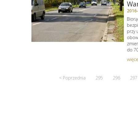
War
2016
Biorą
bezpi
przy 
obowi
zmien
do 70
więce
< Poprzednia
295
296
297