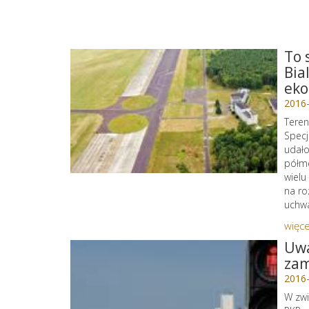
To 
Bia
eko
2016
Teren
Specj
udało
półme
wielu
na ro
uchwa
więce
Uwa
zam
2016
W zw