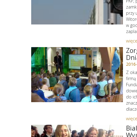
PKP, 
zamkn
przy 
Witor
w god
zapla
więce
Zor
Dni
2016
Z oka
firmą
Funda
dowie
do ic
znacz
dlacz
więce
Bia
Wyg