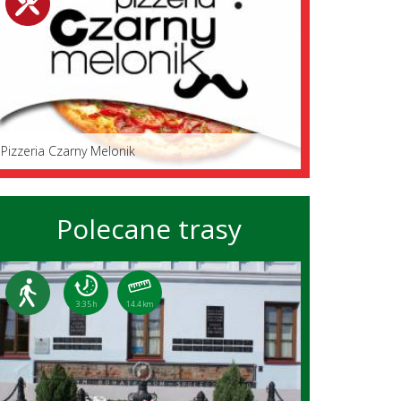
Pizzeria Czarny Melonik
Polecane trasy
3:35 h
14.4 km