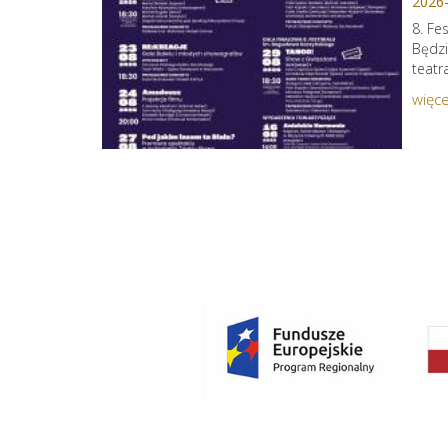
2026
8. Fe
Będzi
teatr
więce