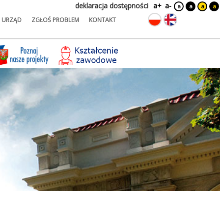
deklaracja dostępności
a+
a-
a
a
a
a
URZĄD
ZGŁOŚ PROBLEM
KONTAKT