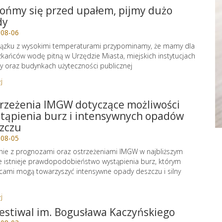
ońmy się przed upałem, pijmy dużo
dy
-08-06
ązku z wysokimi temperaturami przypominamy, że mamy dla
kańców wodę pitną w Urzędzie Miasta, miejskich instytucjach
ry oraz budynkach użyteczności publicznej
j
rzeżenia IMGW dotyczące możliwości
tąpienia burz i intensywnych opadów
zczu
-08-05
ie z prognozami oraz ostrzeżeniami IMGW w najbliższym
e istnieje prawdopodobieństwo wystąpienia burz, którym
cami mogą towarzyszyć intensywne opady deszczu i silny
j
Festiwal im. Bogusława Kaczyńskiego