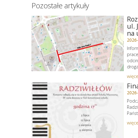
Pozostałe artykuły
Roz
ul.
na 
2026
Infor
prace
odcin
droga 
więce
Fin
2026
Podcz
Radzi
Państ
więce