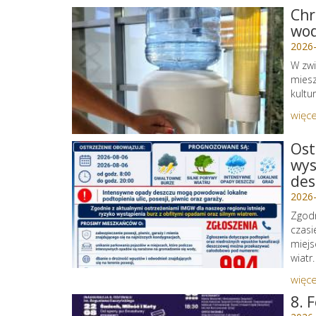
Chr
wo
2026
W zwi
miesz
kultu
więce
Ost
wys
des
2026
Zgodn
czasi
miejs
wiatr.
więce
8. 