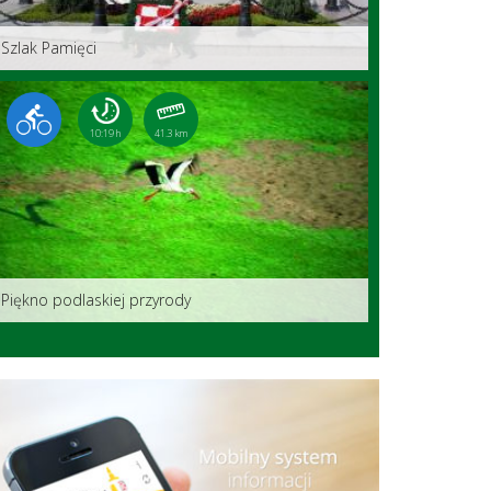
Szlak Pamięci
10:19 h
41.3 km
Piękno podlaskiej przyrody