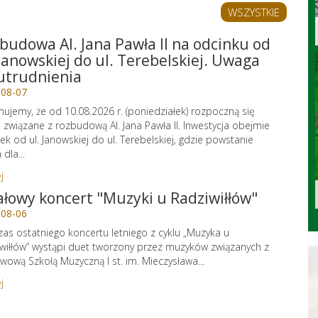
WSZYSTKIE
budowa Al. Jana Pawła II na odcinku od
 Janowskiej do ul. Terebelskiej. Uwaga
utrudnienia
-08-07
mujemy, że od 10.08.2026 r. (poniedziałek) rozpoczną się
 związane z rozbudową Al. Jana Pawła II. Inwestycja obejmie
ek od ul. Janowskiej do ul. Terebelskiej, gdzie powstanie
dla...
j
ałowy koncert "Muzyki u Radziwiłłów"
-08-06
as ostatniego koncertu letniego z cyklu „Muzyka u
wiłłów” wystąpi duet tworzony przez muzyków związanych z
wową Szkołą Muzyczną I st. im. Mieczysława...
j