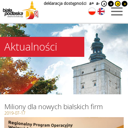
deklaracja dostępności
a+
a-
a
a
a
a
Aktualności
Miliony dla nowych bialskich firm
2019-07-17