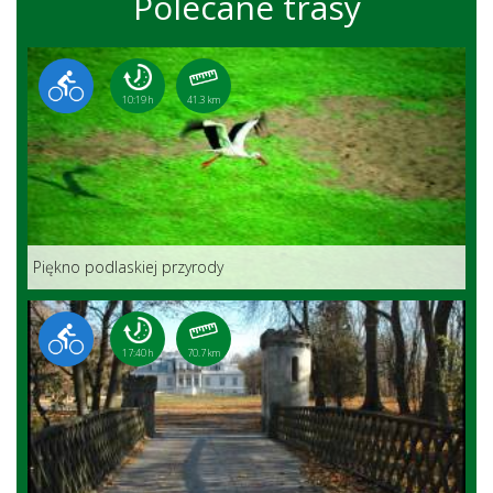
Polecane trasy
10:19 h
41.3 km
Piękno podlaskiej przyrody
17:40 h
70.7 km