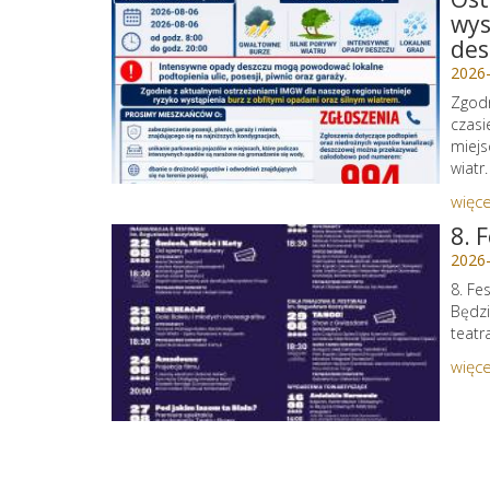
wys
des
2026
Zgodn
czasi
miejs
wiatr.
więce
8. 
2026
8. Fe
Będzi
teatr
więce