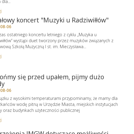
dla...
j
ałowy koncert "Muzyki u Radziwiłłów"
-08-06
as ostatniego koncertu letniego z cyklu „Muzyka u
wiłłów” wystąpi duet tworzony przez muzyków związanych z
wową Szkołą Muzyczną I st. im. Mieczysława...
j
ońmy się przed upałem, pijmy dużo
dy
-08-06
ązku z wysokimi temperaturami przypominamy, że mamy dla
kańców wodę pitną w Urzędzie Miasta, miejskich instytucjach
ry oraz budynkach użyteczności publicznej
j
rzeżenia IMGW dotyczące możliwości