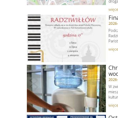
droga 
więce
Fin
2026
Podcz
Radzi
Państ
więce
Chr
wo
2026
W zwi
miesz
kultu
więce
Ost