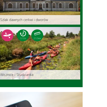
Szlak dawnych cerkwi i dworów
5:15 h
21.0 km
Wisznice - Studzianka