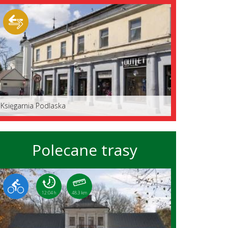
Księgarnia Podlaska
Polecane trasy
12:04 h
48.3 km