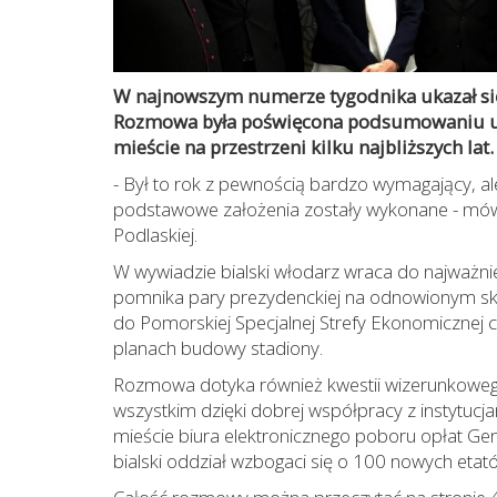
W najnowszym numerze tygodnika ukazał si
Rozmowa była poświęcona podsumowaniu ubi
mieście na przestrzeni kilku najbliższych lat.
- Był to rok z pewnością bardzo wymagający, 
podstawowe założenia zostały wykonane - mów
Podlaskiej.
W wywiadzie bialski włodarz wraca do najważni
pomnika pary prezydenckiej na odnowionym skw
do Pomorskiej Specjalnej Strefy Ekonomicznej 
planach budowy stadiony.
Rozmowa dotyka również kwestii wizerunkowego 
wszystkim dzięki dobrej współpracy z instytucja
mieście biura elektronicznego poboru opłat Ge
bialski oddział wzbogaci się o 100 nowych etat