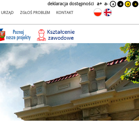
deklaracja dostępności
a+
a-
a
a
a
a
URZĄD
ZGŁOŚ PROBLEM
KONTAKT