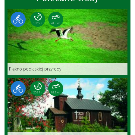
10:19 h
41.3 km
Piękno podlaskiej przyrody
20:37 h
82.5 km