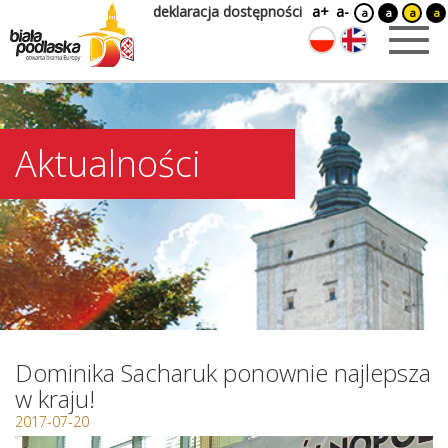
deklaracja dostępności
a+
a-
a
a
a
a
Aktualności
Dominika Sacharuk ponownie najlepsza
w kraju!
2017-07-20