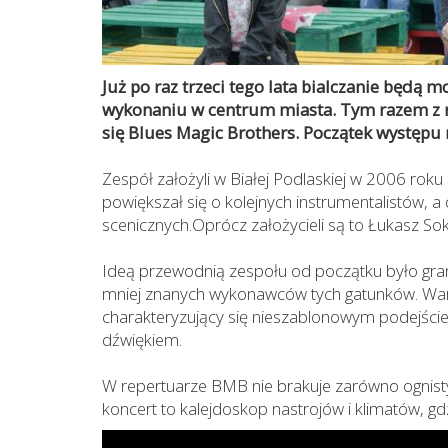
Już po raz trzeci tego lata bialczanie będą 
wykonaniu w centrum miasta. Tym razem z r
się Blues Magic Brothers. Początek występu 
Zespół założyli w Białej Podlaskiej w 2006 rok
powiększał się o kolejnych instrumentalistów, 
scenicznych.Oprócz założycieli są to Łukasz Sok
Ideą przewodnią zespołu od początku było grani
mniej znanych wykonawców tych gatunków. Warto
charakteryzujący się nieszablonowym podejście
dźwiękiem.
W repertuarze BMB nie brakuje zarówno ognisty
koncert to kalejdoskop nastrojów i klimatów, gd