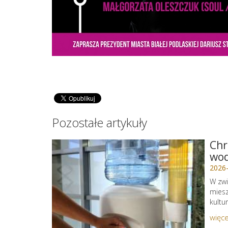
Pozostałe artykuły
Chr
wo
2026
W zwi
miesz
kultu
więce