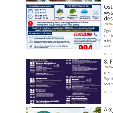
Ost
wys
des
2026
Zgodn
czasi
miejs
wiatr.
więce
8. 
2026
8. Fe
Będzi
teatr
więce
Akc