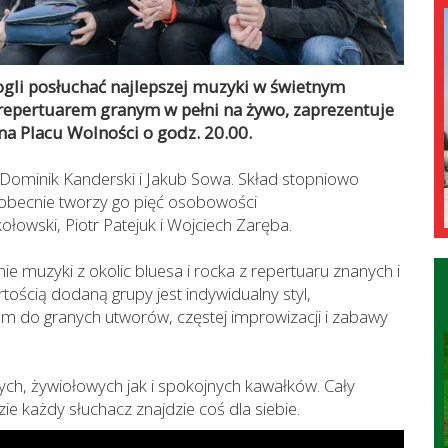
mogli posłuchać najlepszej muzyki w świetnym
epertuarem granym w pełni na żywo, zaprezentuje
na Placu Wolności o godz. 20.00.
u Dominik Kanderski i Jakub Sowa. Skład stopniowo
a obecnie tworzy go pięć osobowości
ołowski, Piotr Patejuk i Wojciech Zaręba.
e muzyki z okolic bluesa i rocka z repertuaru znanych i
ścią dodaną grupy jest indywidualny styl,
m do granych utworów, częstej improwizacji i zabawy
ch, żywiołowych jak i spokojnych kawałków. Cały
zie każdy słuchacz znajdzie coś dla siebie.