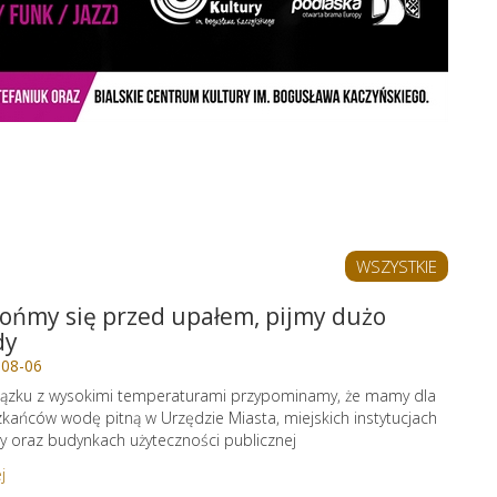
WSZYSTKIE
ońmy się przed upałem, pijmy dużo
dy
-08-06
ązku z wysokimi temperaturami przypominamy, że mamy dla
kańców wodę pitną w Urzędzie Miasta, miejskich instytucjach
ry oraz budynkach użyteczności publicznej
j