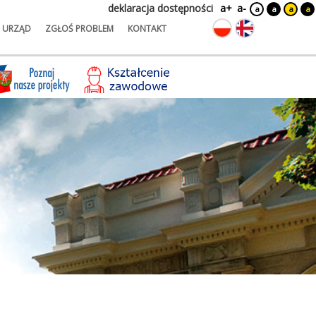
deklaracja dostępności
a+
a-
a
a
a
a
URZĄD
ZGŁOŚ PROBLEM
KONTAKT