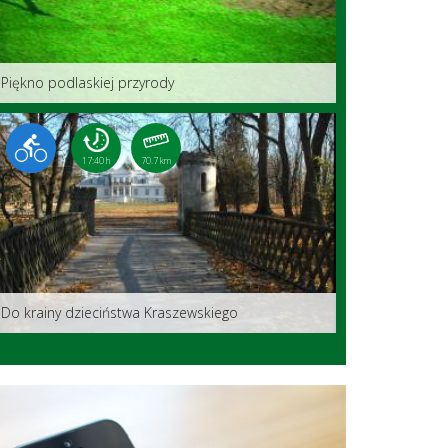
Piękno podlaskiej przyrody
17:40 h
70.7 km
Do krainy dzieciństwa Kraszewskiego