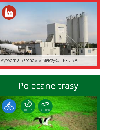
Wytwórnia Betonów w Sielczyku - PRD S.A.
Polecane trasy
10:19 h
41.3 km