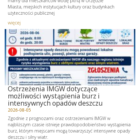
mamy dla mieszkańców wodę pitną w Urzędzie
Miasta, miejskich instytucjach kultury oraz budynkach
użyteczności publicznej
więcej
Ostrzeżenia IMGW dotyczące
możliwości wystąpienia burz i
intensywnych opadów deszczu
2026-08-05
Zgodnie z prognozami oraz ostrzeżeniami IMGW w
najbliższym czasie istnieje prawdopodobieństwo wystąpienia
burz, którym miejscami mogą towarzyszyć intensywne opady
deszczu i silny wiatr.