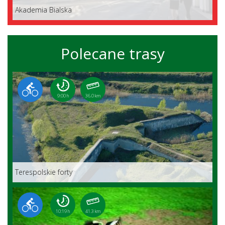
Akademia Bialska
Polecane trasy
9:00 h
36.0 km
Terespolskie forty
10:19 h
41.3 km