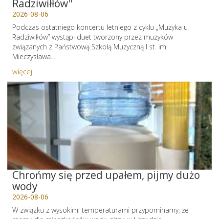
Radziwiłłów"
2026-08-06
Podczas ostatniego koncertu letniego z cyklu „Muzyka u
Radziwiłłów” wystąpi duet tworzony przez muzyków
związanych z Państwową Szkołą Muzyczną I st. im.
Mieczysława...
więcej
Chrońmy się przed upałem, pijmy dużo
wody
2026-08-06
W związku z wysokimi temperaturami przypominamy, że