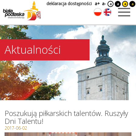
deklaracja dostępności
a+
a-
a
a
a
a
Aktualności
Poszukują piłkarskich talentów. Ruszyły
Dni Talentu!
2017-06-02