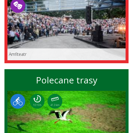
Amfiteatr
Polecane trasy
10:19 h
41.3 km