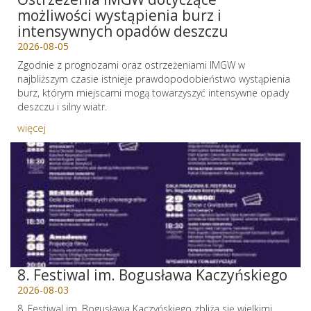
możliwości wystąpienia burz i
intensywnych opadów deszczu
2026-08-05
Zgodnie z prognozami oraz ostrzeżeniami IMGW w
najbliższym czasie istnieje prawdopodobieństwo wystąpienia
burz, którym miejscami mogą towarzyszyć intensywne opady
deszczu i silny wiatr.
więcej
8. Festiwal im. Bogusława Kaczyńskiego
2026-08-03
8. Festiwal im. Bogusława Kaczyńskiego zbliża się wielkimi