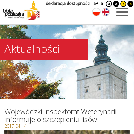
deklaracja dostępności
a+
a-
a
a
a
a
Aktualności
Wojewódzki Inspektorat Weterynarii
informuje o szczepieniu lisów
2017-04-14