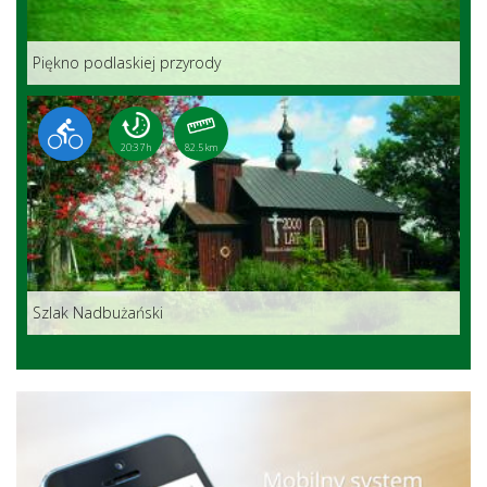
Piękno podlaskiej przyrody
20:37 h
82.5 km
Szlak Nadbużański