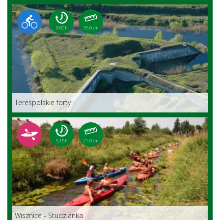
9:00 h
36.0 km
Terespolskie forty
5:15 h
21.0 km
Wisznice - Studzianka