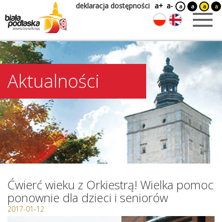
deklaracja dostępności
a+
a-
a
a
a
a
Aktualności
Ćwierć wieku z Orkiestrą! Wielka pomoc
ponownie dla dzieci i seniorów
2017-01-12