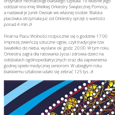
ordynator neonatologii bialskiego szpitala. To właśnie jego
oddział nosi imię Wielkiej Orkiestry Świątecznej Pomocy,
a nadawał je Jurek Owsiak we własnej osobie. Bialska
placówka otrzymała już od Orkiestry sprzęt o wartości
ponad 4 mln zł.
Finał na Placu Wolności rozpocznie się o godzinie 17.00.
Imprezę zwieńczą sztuczne ognie, czyli tradycyjne tzw.
światełko do nieba, wysłane ok. godz. 20.00. W tym roku
Orkiestra zagra dla ratowania życia i zdrowia dzieci na
oddziałach ogólnopediatrycznych oraz dla zapewnienia
godnej opieki medycznej seniorom. W ubiegłym roku
bialskiemu sztabowi udało się zebrać 125 tys. zł.