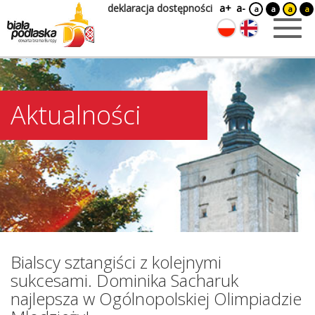
deklaracja dostępności
a+
a-
a
a
a
a
Aktualności
Bialscy sztangiści z kolejnymi
sukcesami. Dominika Sacharuk
najlepsza w Ogólnopolskiej Olimpiadzie