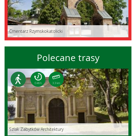
Cmentarz Rzymskokatolicki
Polecane trasy
0:48 h
3.3 km
Szlak Zabytków Architektury