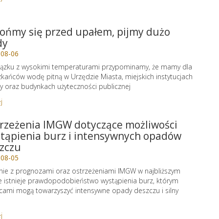
ońmy się przed upałem, pijmy dużo
dy
-08-06
ązku z wysokimi temperaturami przypominamy, że mamy dla
kańców wodę pitną w Urzędzie Miasta, miejskich instytucjach
ry oraz budynkach użyteczności publicznej
j
rzeżenia IMGW dotyczące możliwości
tąpienia burz i intensywnych opadów
zczu
-08-05
ie z prognozami oraz ostrzeżeniami IMGW w najbliższym
e istnieje prawdopodobieństwo wystąpienia burz, którym
cami mogą towarzyszyć intensywne opady deszczu i silny
j