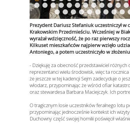
Prezydent Dariusz Stefaniuk uczestniczył w c
Krakowskim Przedmieściu. Wcześniej w Biał
wyrażał wdzięczność, że po raz pierwszy roc
Kilkuset mieszkańców najpierw wzięło udział
Antoniego, a potem uczestniczyło w złożeni
- Dziękuję za obecność przedstawiciel różnych op
reprezentanci wielu środowisk, więc ta rocznica
że jeszcze w tej kadencji Sejm zadecyduje o je
włodarz, przypominając że wśród ofiar katastrof
oraz stewardesa Barbara Maciejczyk. Ich por
O tragicznym losie uczestników feralnego lotu 
przypominając jednocześnie kontekst ich wizyty,
Duchowny część swojej homilii poświęcił właśn