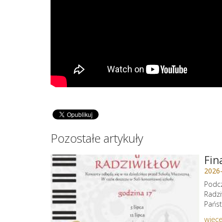
Pozostałe artykuły
Fin
2026
Podcz
Radzi
Państ
więce