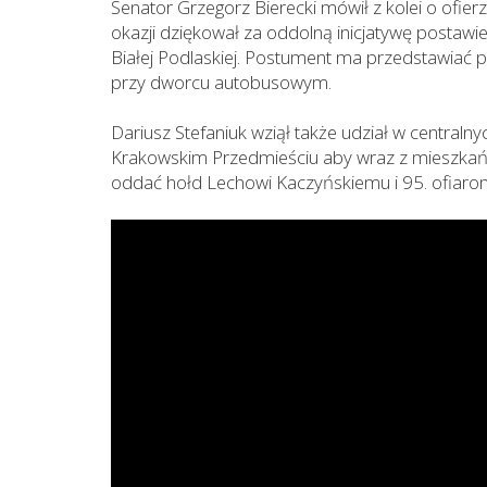
Senator Grzegorz Bierecki mówił z kolei o ofierze,
okazji dziękował za oddolną inicjatywę postaw
Białej Podlaskiej. Postument ma przedstawiać
przy dworcu autobusowym.
Dariusz Stefaniuk wziął także udział w centraln
Krakowskim Przedmieściu aby wraz z mieszkańcam
oddać hołd Lechowi Kaczyńskiemu i 95. ofiaro