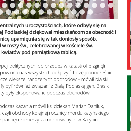
entralnych uroczystościach, które odbyły się na
ej Podlaskiej dziękował mieszkańcom za obecność i
znicę upamiętnia się w tak doniosły sposób.
 w mszy św., celebrowanej w kościele św.
u kwiatów pod pamiątkową tablicą.
cji politycznych, bo przecież w katastrofie zginęli
 powinna nas wszystkich połączyć. Liczę jednocześnie,
szcze większej randze tych obchodów – mówił bialski
y byli również związani z Białą Podlaską gen. Błasik
trety były eksponowane podczas obchodów.
podczas kazania mówił ks. dziekan Marian Daniluk,
 czyli obchody kolejnej rocznicy mordu katyńskiego.
ie pamięci żołnierzy zamordowanych w Katyniu.