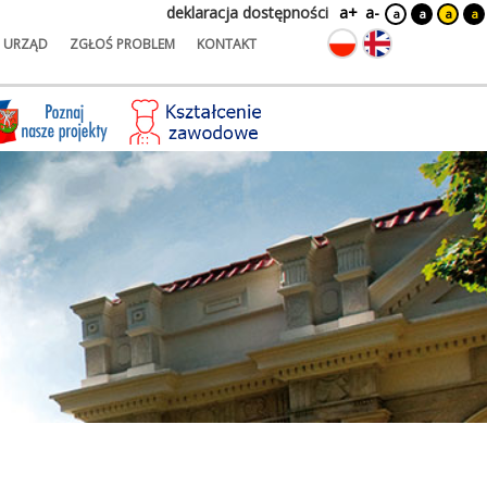
deklaracja dostępności
a+
a-
a
a
a
a
URZĄD
ZGŁOŚ PROBLEM
KONTAKT