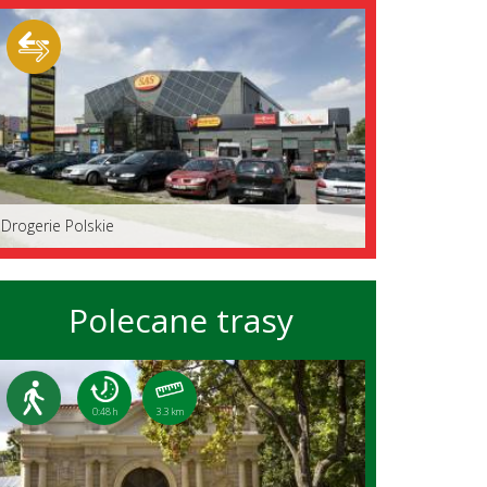
Drogerie Polskie
Polecane trasy
0:48 h
3.3 km