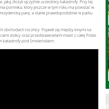
 jaką złożyli ojczyźnie uczestnicy katastrofy. Przy tej
ienia pomnika, który jeszcze w tym roku ma powstać w
 prezydencką parę, a stanie prawdopodobnie w parku
ych obchodach rocznicy. Pojawił się między innymi na
i stolicy oraz przedstawicielami miast z całej Polski
m katastrofy pod Smoleńskiem.