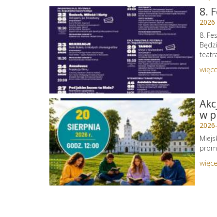
8. 
2026
8. Fe
Będzi
teatr
więce
Akc
w p
2026
Miejs
promu
więce