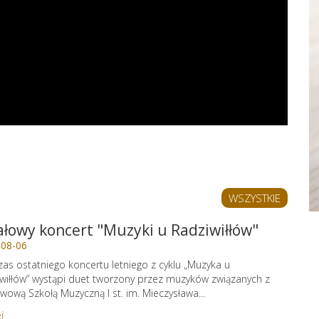
WSZYSTKIE
ałowy koncert "Muzyki u Radziwiłłów"
-08-06
as ostatniego koncertu letniego z cyklu „Muzyka u
wiłłów” wystąpi duet tworzony przez muzyków związanych z
wową Szkołą Muzyczną I st. im. Mieczysława...
j