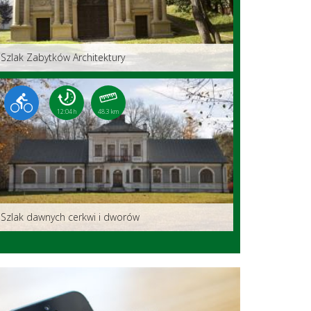
Szlak Zabytków Architektury
12:04 h
48.3 km
Szlak dawnych cerkwi i dworów