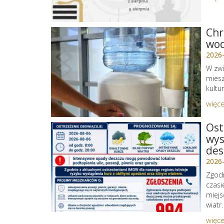
Chr
wo
2026
W zwi
miesz
kultu
więce
Ost
wys
des
2026
Zgodn
czasi
miejs
wiatr.
więce