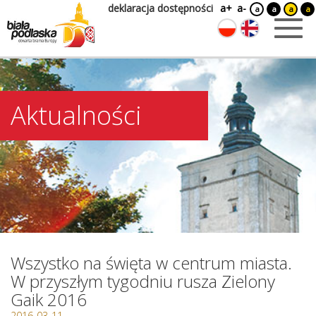
deklaracja dostępności
a+
a-
a
a
a
a
Aktualności
Wszystko na święta w centrum miasta.
W przyszłym tygodniu rusza Zielony
Gaik 2016
2016-03-11