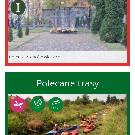
Cmentarz jeńców włoskich
Polecane trasy
5:15 h
21.0 km