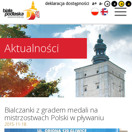
deklaracja dostępności
a+
a-
a
a
a
a
Aktualności
Bialczanki z gradem medali na
mistrzostwach Polski w pływaniu
2015-11-18