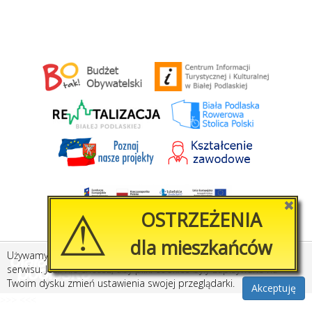
⚠
✖
OSTRZEŻENIA
dla mieszkańców
Używamy plików cookies, by ułatwić korzystanie z naszego
Stworzone przez
Amistad.pl
serwisu. Jeśli nie chcesz, aby pliki cookies były zapisywane na
Twoim dysku zmień ustawienia swojej przeglądarki.
Akceptuję
>>>
<<<