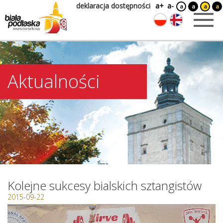
deklaracja dostępności
a+
a-
a
a
a
a
Aktualności
Kolejne sukcesy bialskich sztangistów
2015-09-22