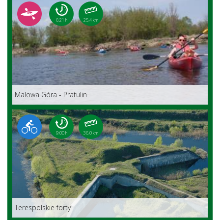
6:21 h
25.4 km
Malowa Góra - Pratulin
9:00 h
36.0 km
Terespolskie forty