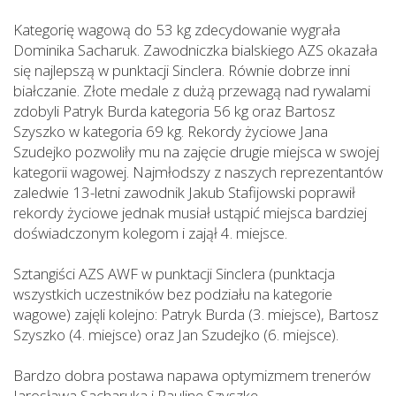
Kategorię wagową do 53 kg zdecydowanie wygrała
Dominika Sacharuk. Zawodniczka bialskiego AZS okazała
się najlepszą w punktacji Sinclera. Równie dobrze inni
białczanie. Złote medale z dużą przewagą nad rywalami
zdobyli Patryk Burda kategoria 56 kg oraz Bartosz
Szyszko w kategoria 69 kg. Rekordy życiowe Jana
Szudejko pozwoliły mu na zajęcie drugie miejsca w swojej
kategorii wagowej. Najmłodszy z naszych reprezentantów
zaledwie 13-letni zawodnik Jakub Stafijowski poprawił
rekordy życiowe jednak musiał ustąpić miejsca bardziej
doświadczonym kolegom i zajął 4. miejsce.
Sztangiści AZS AWF w punktacji Sinclera (punktacja
wszystkich uczestników bez podziału na kategorie
wagowe) zajęli kolejno: Patryk Burda (3. miejsce), Bartosz
Szyszko (4. miejsce) oraz Jan Szudejko (6. miejsce).
Bardzo dobra postawa napawa optymizmem trenerów
Jarosława Sacharuka i Paulinę Szyszkę.