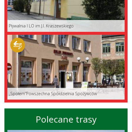
Pływalnia I LO im J.I. Kraszewskiego
„Społem”Powszechna Spółdzielnia Spożywców
Polecane trasy