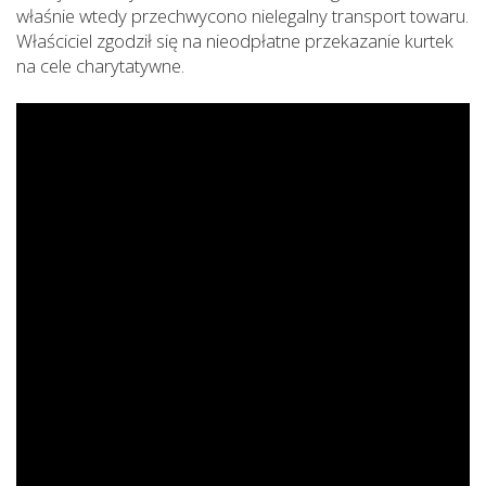
właśnie wtedy przechwycono nielegalny transport towaru.
Właściciel zgodził się na nieodpłatne przekazanie kurtek
na cele charytatywne.