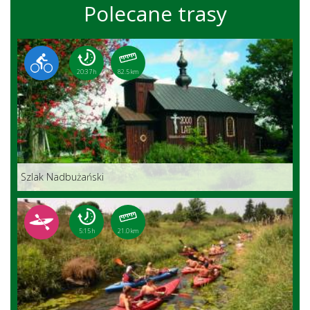
Polecane trasy
20:37 h
82.5 km
Szlak Nadbużański
5:15 h
21.0 km