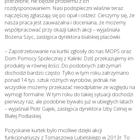
potrzebne, nie będzie problemu z ich
rozdysponowaniem. Nasi podopieczni właśnie teraz
najczęściej zgłaszają się po opał i odzież. Cieszymy się, że
nasza praca jest zauważalna i doceniana, że możemy
współpracować przy okazji takich akcji – wyjaśniała
Bożena Szyc, zastępca dyrektora bialskiej placówki.
– Zapotrzebowanie na kurtki zgłosiły do nas MOPS oraz
Dom Pomocy Społecznej z Kalinki. Dziś przekazujemy im
produkty w równej ilości. Do podobnych zatrzymań
dochodzi bardzo często. Tylko w tym roku zatrzymano
ponad 14 tys. sztuk różnych wyrobów, jednak nie
wszystkie możemy przekazać nieodpłatnie ze względu na
wymogi formalne. W tym roku do takiej sytuacji dochodzi
pierwszy raz, ale podobnie bywało już w ubiegłych latach
– wyjaśniał Piotr Gajek, zastępca dyrektora Izby Celnej w
Białej Podlaskiej.
Pozyskanie kurtek było możliwe dzięki akcji
funkcjonariuszy z Tomaszowa Lubelskiego w 2013r. To