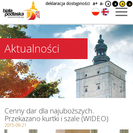
deklaracja dostępności
a+
a-
a
a
a
a
Aktualności
Cenny dar dla najuboższych.
Przekazano kurtki i szale (WIDEO)
2015-09-21