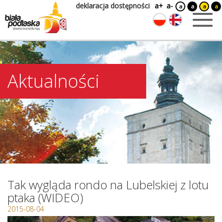
deklaracja dostępności
a+
a-
a
a
a
a
Aktualności
Tak wygląda rondo na Lubelskiej z lotu
ptaka (WIDEO)
2015-08-04