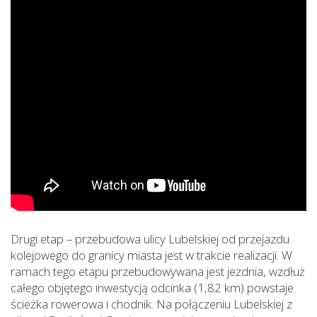
Drugi etap – przebudowa ulicy Lubelskiej od przejazdu
kolejowego do granicy miasta jest w trakcie realizacji. W
ramach tego etapu przebudowywana jest jezdnia, wzdłuż
całego objętego inwestycją odcinka (1,82 km) powstaje
ścieżka rowerowa i chodnik. Na połączeniu Lubelskiej z