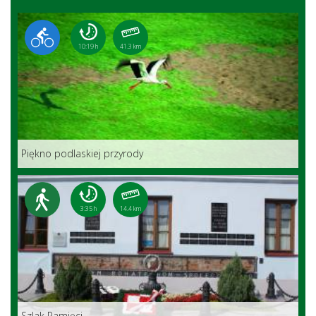
10:19 h
41.3 km
Piękno podlaskiej przyrody
3:35 h
14.4 km
Szlak Pamięci