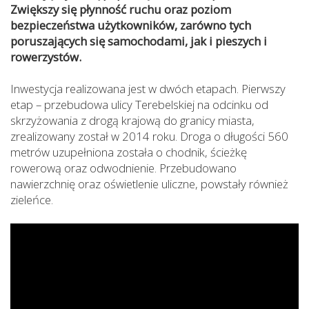
Zwiększy się płynność ruchu oraz poziom
bezpieczeństwa użytkowników, zarówno tych
poruszających się samochodami, jak i pieszych i
rowerzystów.
Inwestycja realizowana jest w dwóch etapach. Pierwszy
etap – przebudowa ulicy Terebelskiej na odcinku od
skrzyżowania z drogą krajową do granicy miasta,
zrealizowany został w 2014 roku. Droga o długości 560
metrów uzupełniona została o chodnik, ścieżkę
rowerową oraz odwodnienie. Przebudowano
nawierzchnię oraz oświetlenie uliczne, powstały również
zieleńce.