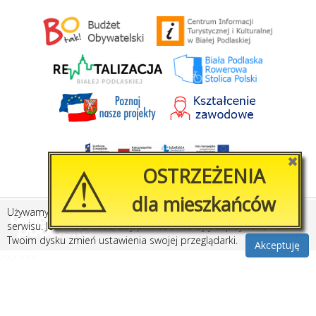
⚠
✖
OSTRZEŻENIA
dla mieszkańców
Używamy plików cookies, by ułatwić korzystanie z naszego
Stworzone przez
Amistad.pl
serwisu. Jeśli nie chcesz, aby pliki cookies były zapisywane na
Twoim dysku zmień ustawienia swojej przeglądarki.
Akceptuję
>>>
<<<