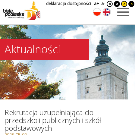
deklaracja dostępności
a+
a-
a
a
a
a
Aktualności
Rekrutacja uzupełniająca do
przedszkoli publicznych i szkół
podstawowych
2025-05-02