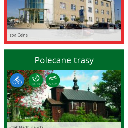
Izba Celna
Polecane trasy
20:37 h
82.5 km
Szlak Nadbużański