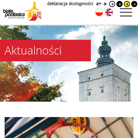
deklaracja dostępności
a+
a-
a
a
a
a
Aktualności