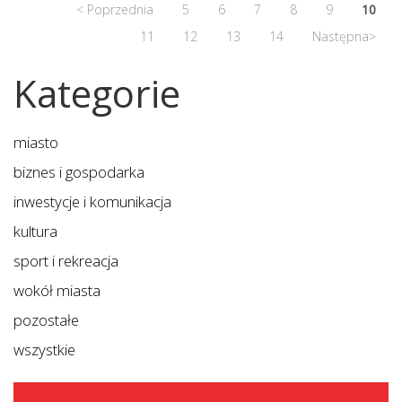
< Poprzednia
5
6
7
8
9
10
11
12
13
14
Następna>
Kategorie
miasto
biznes i gospodarka
inwestycje i komunikacja
kultura
sport i rekreacja
wokół miasta
pozostałe
wszystkie