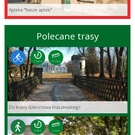
Apteka "Nasze apteki"
Polecane trasy
17:40 h
70.7 km
Do krainy dzieciństwa Kraszewskiego
0:48 h
3.3 km