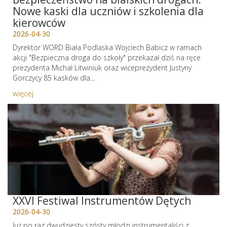
Nowe kaski dla uczniów i szkolenia dla
kierowców
2026-04-30
Dyrektor WORD Biała Podlaska Wojciech Babicz w ramach
akcji "Bezpieczna droga do szkoły" przekazał dziś na ręce
prezydenta Michał Litwiniuk oraz wiceprezydent Justyny
Gorczycy 85 kasków dla...
więcej
XXVI Festiwal Instrumentów Dętych
2026-04-30
Już po raz dwudziesty szósty młodzi instrumentaliści z