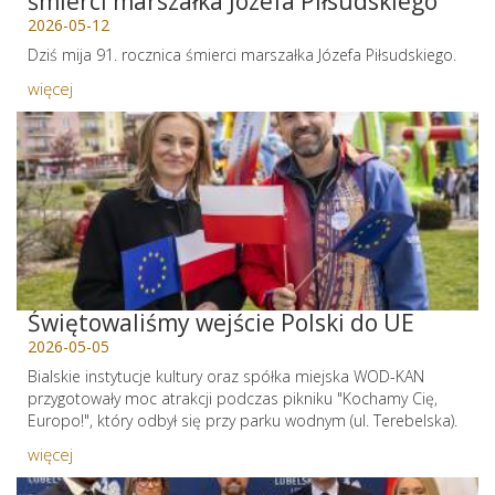
śmierci marszałka Józefa Piłsudskiego
2026-05-12
Dziś mija 91. rocznica śmierci marszałka Józefa Piłsudskiego.
więcej
Świętowaliśmy wejście Polski do UE
2026-05-05
Bialskie instytucje kultury oraz spółka miejska WOD-KAN
przygotowały moc atrakcji podczas pikniku "Kochamy Cię,
Europo!", który odbył się przy parku wodnym (ul. Terebelska).
więcej