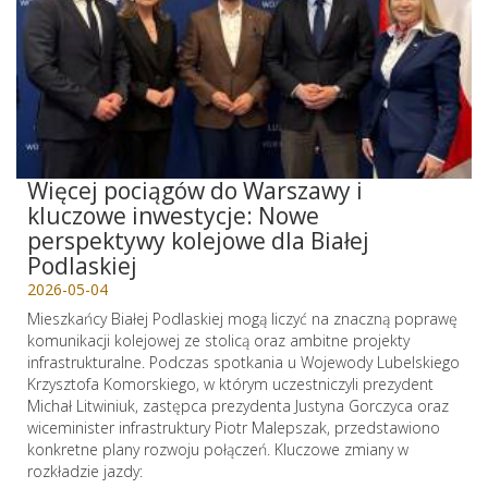
Więcej pociągów do Warszawy i
kluczowe inwestycje: Nowe
perspektywy kolejowe dla Białej
Podlaskiej
2026-05-04
Mieszkańcy Białej Podlaskiej mogą liczyć na znaczną poprawę
komunikacji kolejowej ze stolicą oraz ambitne projekty
infrastrukturalne. Podczas spotkania u Wojewody Lubelskiego
Krzysztofa Komorskiego, w którym uczestniczyli prezydent
Michał Litwiniuk, zastępca prezydenta Justyna Gorczyca oraz
wiceminister infrastruktury Piotr Malepszak, przedstawiono
konkretne plany rozwoju połączeń. Kluczowe zmiany w
rozkładzie jazdy: