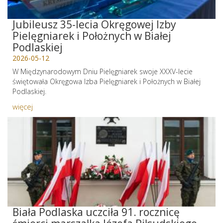
Jubileusz 35-lecia Okręgowej Izby
Pielęgniarek i Położnych w Białej
Podlaskiej
2026-05-12
W Międzynarodowym Dniu Pielęgniarek swoje XXXV-lecie
świętowała Okręgowa Izba Pielęgniarek i Położnych w Białej
Podlaskiej.
więcej
Biała Podlaska uczciła 91. rocznicę