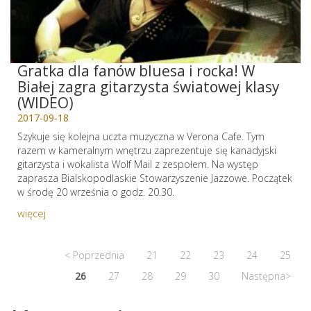
Gratka dla fanów bluesa i rocka! W
Białej zagra gitarzysta światowej klasy
(WIDEO)
2017-09-18
Szykuje się kolejna uczta muzyczna w Verona Cafe. Tym
razem w kameralnym wnętrzu zaprezentuje się kanadyjski
gitarzysta i wokalista Wolf Mail z zespołem. Na występ
zaprasza Bialskopodlaskie Stowarzyszenie Jazzowe. Początek
w środę 20 września o godz. 20.30.
więcej
< Poprzednia
21
22
23
24
25
26
27
28
29
30
Następna>