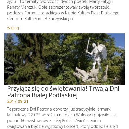
życiu – to tematy twórczości dwóch poetek: Marty Fatygi i
Renaty Marczuk. Obie zaprezentowały swoją twórczość
podczas Forum Literackiego w Klubie Kultury Piast Bialskiego
Centrum Kultury im. B Kaczyńskiego.
więcej
Przyłącz się do świętowania! Trwają Dni
Patrona Białej Podlaskiej
2017-09-21
Tegoroczne Dni Patrona otworzył już tradycyjnie Jarmark
Michałowy. 22 i 23 września na placu Wolności pojawiło się
ponad 60. wystawców z całej Polski. Zwieńczeniem
świętowania będzie wyjątkowy koncert, który odbędzie się 1