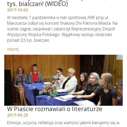
tys. bialczan! (WIDEO)
2017-10-02
W niedzielę 1 października w hali sportowej AWF przy ul.
Marusarza odbył się koncert finałowy Dni Patrona Miasta. Na
scenie zagrał, zaśpiewał i zatańczył Reprezentacyjny Zespół
Artystyczny Wojska Polskiego. Wyjątkowy występ obejrzało
ponad 3,5 tys. bialczan.
więcej
W Piaście rozmawiali o literaturze
2017-09-25
Emocje, uczucia, refleksja oraz wartości jakimi kierujemy się w