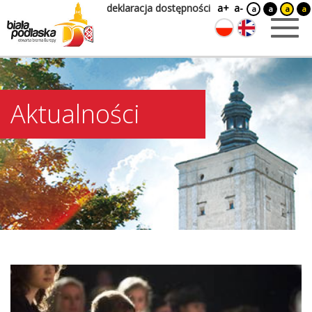
deklaracja dostępności
a+
a-
a
a
a
a
Aktualności