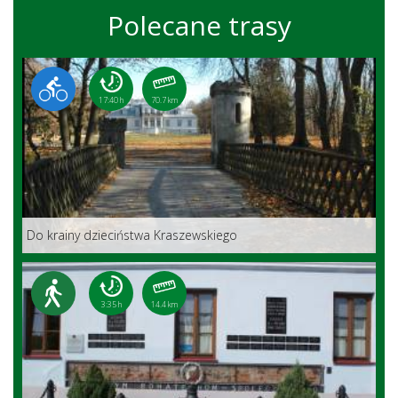
Polecane trasy
17:40 h
70.7 km
Do krainy dzieciństwa Kraszewskiego
3:35 h
14.4 km