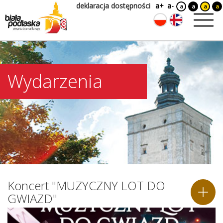
deklaracja dostępności
a+
a-
a
a
a
a
Wydarzenia
Koncert "MUZYCZNY LOT DO
GWIAZD"