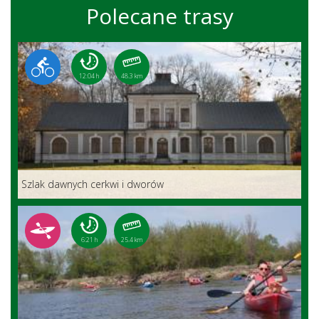
Polecane trasy
12:04 h
48.3 km
Szlak dawnych cerkwi i dworów
6:21 h
25.4 km