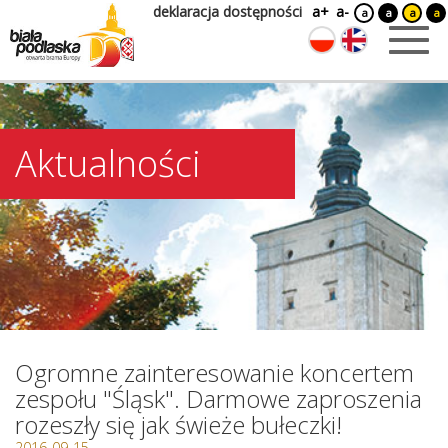
deklaracja dostępności
a+
a-
a
a
a
a
Aktualności
Ogromne zainteresowanie koncertem
zespołu "Śląsk". Darmowe zaproszenia
rozeszły się jak świeże bułeczki!
2016-09-15