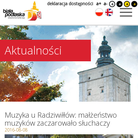
deklaracja dostępności
a+
a-
a
a
a
a
Aktualności
Muzyka u Radziwiłłów: małżeństwo
muzyków zaczarowało słuchaczy
2016-08-08