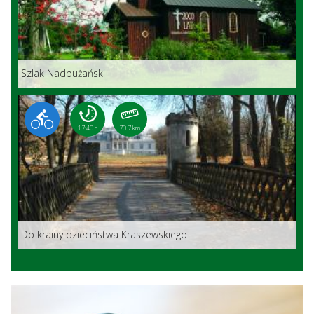
Szlak Nadbużański
17:40 h
70.7 km
Do krainy dzieciństwa Kraszewskiego